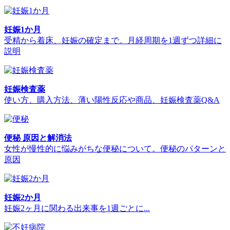
妊娠1か月
受精から着床、妊娠の確定まで。月経周期を1週ずつ詳細に
説明
妊娠検査薬
使い方、購入方法、薄い陽性反応や商品、妊娠検査薬Q&A
便秘 原因と解消法
女性が慢性的に悩みがちな便秘について。便秘のパターンと
原因
妊娠2か月
妊娠2ヶ月に関わる出来事を1週ごとに...