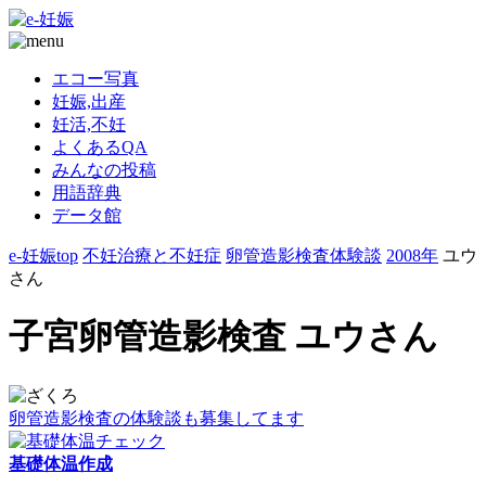
エコー写真
妊娠,出産
妊活,不妊
よくあるQA
みんなの投稿
用語辞典
データ館
e-妊娠top
不妊治療と不妊症
卵管造影検査体験談
2008年
ユウ
さん
子宮卵管造影検査 ユウさん
卵管造影検査の体験談も募集してます
基礎体温作成