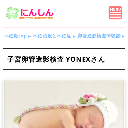
e-妊娠top
不妊治療と不妊症
卵管造影検査体験談
子宮卵管造影検査 YONEXさん