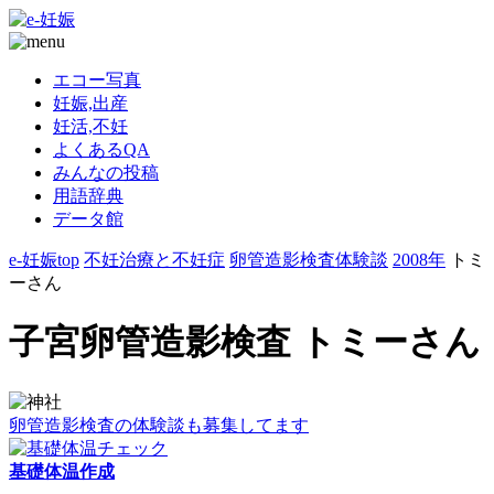
エコー写真
妊娠,出産
妊活,不妊
よくあるQA
みんなの投稿
用語辞典
データ館
e-妊娠top
不妊治療と不妊症
卵管造影検査体験談
2008年
トミ
ーさん
子宮卵管造影検査 トミーさん
卵管造影検査の体験談も募集してます
基礎体温作成