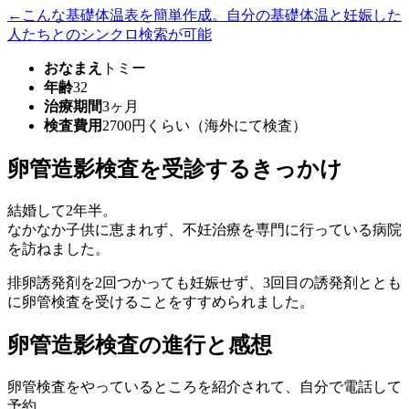
←こんな基礎体温表を簡単作成。自分の基礎体温と妊娠した
人たちとのシンクロ検索が可能
おなまえ
トミー
年齢
32
治療期間
3ヶ月
検査費用
2700円くらい（海外にて検査）
卵管造影検査を受診するきっかけ
結婚して2年半。
なかなか子供に恵まれず、不妊治療を専門に行っている病院
を訪ねました。
排卵誘発剤を2回つかっても妊娠せず、3回目の誘発剤ととも
に卵管検査を受けることをすすめられました。
卵管造影検査の進行と感想
卵管検査をやっているところを紹介されて、自分で電話して
予約。