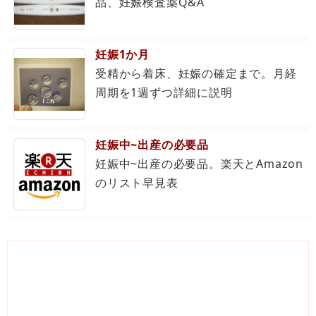
品、妊娠検査薬Q&A
妊娠1か月
受精から着床、妊娠の確定まで。月経
周期を1週ずつ詳細に説明
妊娠中~出産の必要品
妊娠中~出産の必要品。楽天とAmazon
のリスト早見表