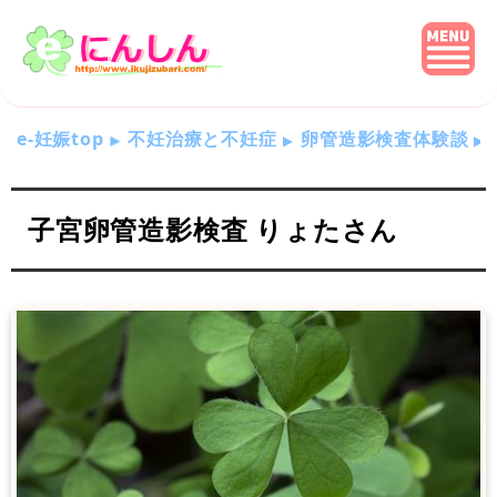
e-妊娠top
不妊治療と不妊症
卵管造影検査体験談
子宮卵管造影検査 りょたさん