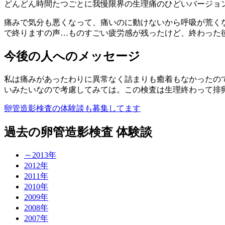
どんどん時間たつごとに我慢限界の生理痛のひどいバージョ
痛みで気分も悪くなって、痛いのに動けないから呼吸が荒くな
で終りますの声…ものすごい疲労感が残ったけど、終わった
今後の人へのメッセージ
私は痛みがあったわりに異常なく詰まりも癒着もなかったの
いみたいなので考慮してみては。この検査は生理終わって排卵
卵管造影検査の体験談も募集してます
過去の卵管造影検査 体験談
～2013年
2012年
2011年
2010年
2009年
2008年
2007年