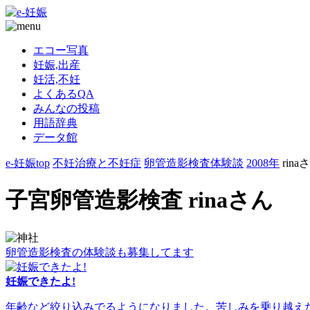
エコー写真
妊娠,出産
妊活,不妊
よくあるQA
みんなの投稿
用語辞典
データ館
e-妊娠top
不妊治療と不妊症
卵管造影検査体験談
2008年
rina
子宮卵管造影検査 rinaさん
卵管造影検査の体験談も募集してます
妊娠できたよ!
年齢など絞り込みでるようになりました。苦しみを乗り越えた人