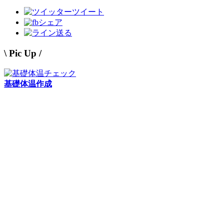
ツイート
シェア
送る
\ Pic Up /
基礎体温作成
←こんな基礎体温表を簡単に作成。面倒な登録なし。オート
便秘 原因と解消法
女性が慢性的に悩みがちな便秘について。便秘のパターンと
妊娠用語辞典
トラブルなど困ったときにいち早く単語を検索！