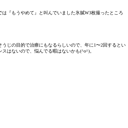
は『もうやめて』と叫んでいました氷膩W3枚撮ったところ
うじの目的で治療にもなるらしいので、年に1〜2回するとい
はないので、悩んでる暇はないかも(^o^)。