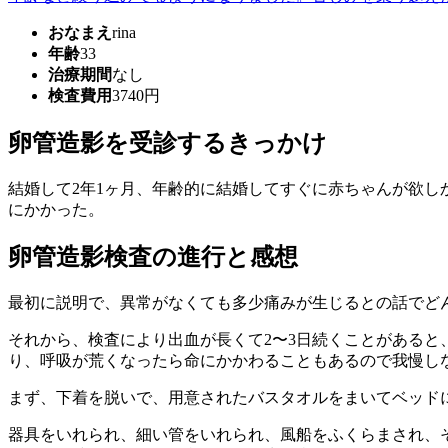
おなまえ
rina
年齢
33
治療期間
なし
検査費用
3740円
卵管造影を受診するきっかけ
結婚して2年1ヶ月、年齢的に結婚してすぐに赤ちゃんが欲し
にかかった。
卵管造影検査の進行と感想
最初に説明で、異常がなくても多少痛みが生じるとの話でど
それから、検査により出血が長くて2〜3日続くことがある
り、呼吸が荒くなったら命にかかわることもあるので我慢し
まず、下着を脱いで、用意されたバスタオルをまいてベッド
器具をいれられ、細い管をいれられ、風船をふくらまされ、