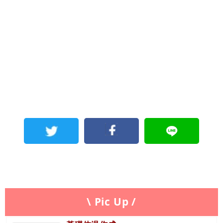
\ Pic Up /