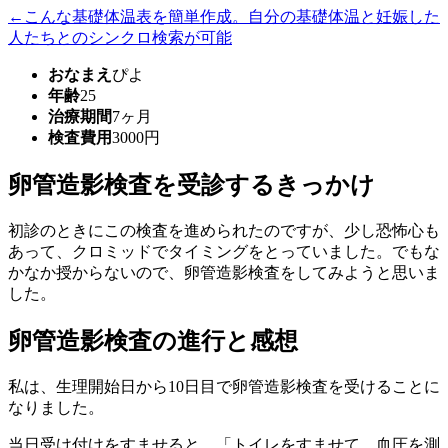
←こんな基礎体温表を簡単作成。自分の基礎体温と妊娠した
人たちとのシンクロ検索が可能
おなまえ
ぴよ
年齢
25
治療期間
7ヶ月
検査費用
3000円
卵管造影検査を受診するきっかけ
初診のときにこの検査を進められたのですが、少し恐怖心も
あって、クロミッドでタイミングをとっていました。でもな
かなか授からないので、卵管造影検査をしてみようと思いま
した。
卵管造影検査の進行と感想
私は、生理開始日から10日目で卵管造影検査を受けることに
なりました。
当日受け付けをすませると、「トイレをすませて、血圧を測