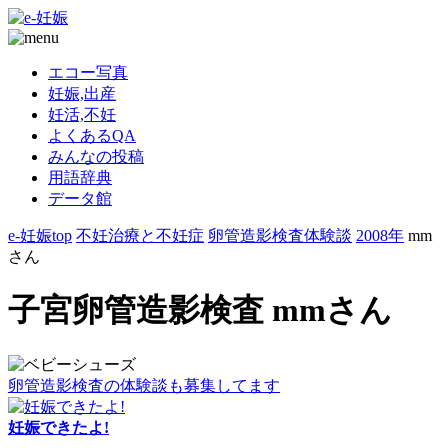
エコー写真
妊娠,出産
妊活,不妊
よくあるQA
みんなの投稿
用語辞典
データ館
e-妊娠top
不妊治療と不妊症
卵管造影検査体験談
2008年
mm
さん
子宮卵管造影検査 mmさん
卵管造影検査の体験談も募集してます
妊娠できたよ!