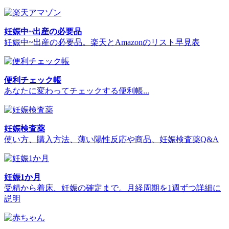
妊娠中~出産の必要品
妊娠中~出産の必要品。楽天とAmazonのリスト早見表
便利チェック帳
あなたに変わってチェックする便利帳...
妊娠検査薬
使い方、購入方法、薄い陽性反応や商品、妊娠検査薬Q&A
妊娠1か月
受精から着床、妊娠の確定まで。月経周期を1週ずつ詳細に
説明