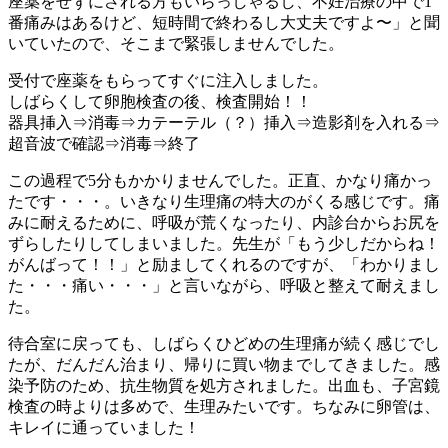
座薬をせずにされる方もいらっしゃるし、不妊治療の中で1
番痛みはあるけど、短時間で終わるし大丈夫ですよ〜」と聞
いていたので、そこまで緊張しませんでした。
受付で座薬をもらってすぐに注入しました。
しばらくして卵胞検査の後、検査開始！！
器具挿入⇒消毒⇒カテーテル（？）挿入⇒造影剤を入れる⇒
超音波で確認⇒消毒⇒終了
この過程で5分もかかりませんでした。正直、かなり痛かっ
たです・・・。いきなり生理痛の特大のがくる感じです。痛
みに耐えるために、呼吸が荒くなったり、内診台からお尻を
ずらしたりしてしまいました。先生が「もう少しだからね！
がんばって！！」と励ましてくれるのですが、「わかりまし
た・・・痛い・・・」と言いながら、呼吸と整えて耐えまし
た。
待合室に戻っても、しばらくひどめの生理痛が続く感じでし
たが、だんだん治まり、帰りに買い物までしてきました。感
染予防のため、抗生物質を処方されました。出血も、子宮鏡
検査の時よりは多めで、生理みたいです。ちなみに卵管は、
キレイに通っていました！