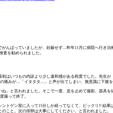
がんばっていましたが、妊娠せず…昨年11月に病院へ行き治療
影検査を勧められました。
最初はいつもの内診より少し違和感がある程度でした。先生が
きの痛みが…「イタタタ…」と声が出てしまい、無意識に下腹
いね」と言われました。そこで一度、息を止めて撮影。器具を
一度撮って終了。
ントゲン室に入って15分しか経ってなくて、ビックリ!! 結
とのこと。次の排卵は大事にしてください、と言われました。