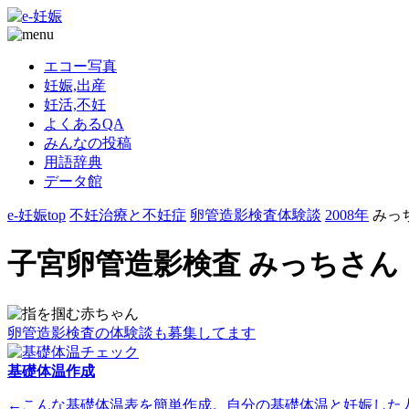
エコー写真
妊娠,出産
妊活,不妊
よくあるQA
みんなの投稿
用語辞典
データ館
e-妊娠top
不妊治療と不妊症
卵管造影検査体験談
2008年
みっ
子宮卵管造影検査 みっちさん
卵管造影検査の体験談も募集してます
基礎体温作成
←こんな基礎体温表を簡単作成。自分の基礎体温と妊娠した