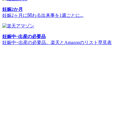
妊娠2か月
妊娠2ヶ月に関わる出来事を1週ごとに...
妊娠中~出産の必要品
妊娠中~出産の必要品。楽天とAmazonのリスト早見表