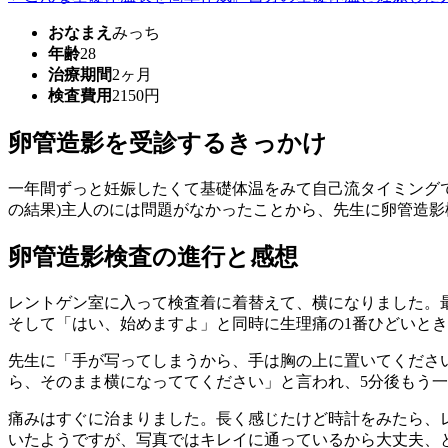
おなまえ
みっち
年齢
28
治療期間
2ヶ月
検査費用
2150円
卵管造影を受診するきっかけ
一年間ずっと妊娠したくて基礎体温をみて自己流タイミングで
の結果)主人のには問題がなかったことから、先生に卵管造
卵管造影検査の進行と感想
レントゲン室に入って検査着に着替えて、横になりました。
そして「はい、始めますよ」と同時に生理痛の1番ひどいと
先生に「手が写ってしまうから、手は胸の上に置いてくださ
ら、そのまま横になっててください」と言われ、5分後もう
痛みはすぐに治まりました。長く感じたけど時計をみたら、レ
いたようですが、写真ではキレイに通っているから大丈夫、