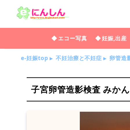
エコー写真
妊娠,出産
e-妊娠top
不妊治療と不妊症
卵管造
子宮卵管造影検査 みか