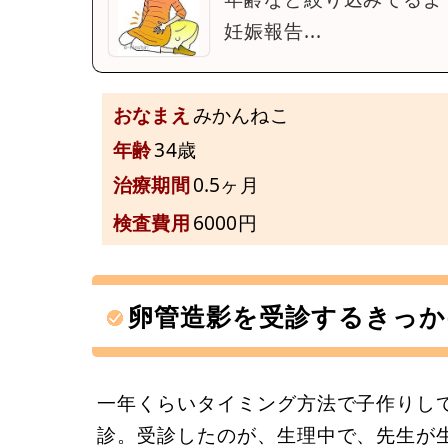
妊娠報告...
おなまえ
みかんねこ
年齢
34歳
治療期間
0.5ヶ月
検査費用
6000円
卵管造影を受診するきっか
一年くらいタイミング方法で子作りし
診。受診したのが、生理中で、先生が