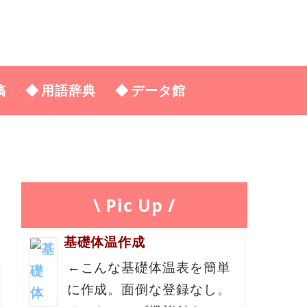
稿
用語辞典
データ館
\ Pic Up /
基礎体温作成
←こんな基礎体温表を簡単
に作成。面倒な登録なし。