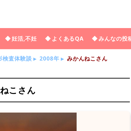
妊活,不妊
よくあるQA
みんなの投
影検査体験談
2008年
みかんねこさん
んねこさん