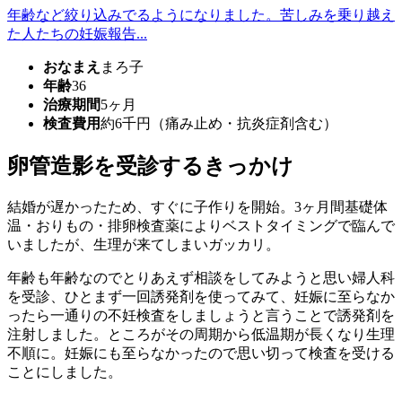
年齢など絞り込みでるようになりました。苦しみを乗り越え
た人たちの妊娠報告...
おなまえ
まろ子
年齢
36
治療期間
5ヶ月
検査費用
約6千円（痛み止め・抗炎症剤含む）
卵管造影を受診するきっかけ
結婚が遅かったため、すぐに子作りを開始。3ヶ月間基礎体
温・おりもの・排卵検査薬によりベストタイミングで臨んで
いましたが、生理が来てしまいガッカリ。
年齢も年齢なのでとりあえず相談をしてみようと思い婦人科
を受診、ひとまず一回誘発剤を使ってみて、妊娠に至らなか
ったら一通りの不妊検査をしましょうと言うことで誘発剤を
注射しました。ところがその周期から低温期が長くなり生理
不順に。妊娠にも至らなかったので思い切って検査を受ける
ことにしました。