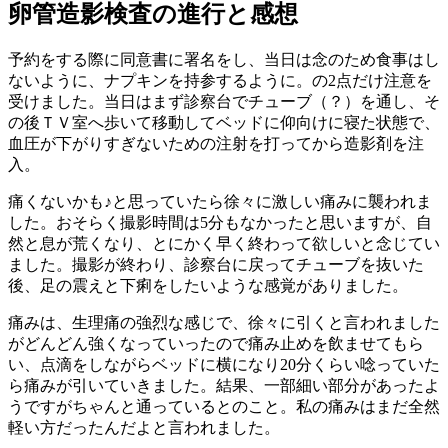
卵管造影検査の進行と感想
予約をする際に同意書に署名をし、当日は念のため食事はし
ないように、ナプキンを持参するように。の2点だけ注意を
受けました。当日はまず診察台でチューブ（？）を通し、そ
の後ＴＶ室へ歩いて移動してベッドに仰向けに寝た状態で、
血圧が下がりすぎないための注射を打ってから造影剤を注
入。
痛くないかも♪と思っていたら徐々に激しい痛みに襲われま
した。おそらく撮影時間は5分もなかったと思いますが、自
然と息が荒くなり、とにかく早く終わって欲しいと念じてい
ました。撮影が終わり、診察台に戻ってチューブを抜いた
後、足の震えと下痢をしたいような感覚がありました。
痛みは、生理痛の強烈な感じで、徐々に引くと言われました
がどんどん強くなっていったので痛み止めを飲ませてもら
い、点滴をしながらベッドに横になり20分くらい唸っていた
ら痛みが引いていきました。結果、一部細い部分があったよ
うですがちゃんと通っているとのこと。私の痛みはまだ全然
軽い方だったんだよと言われました。