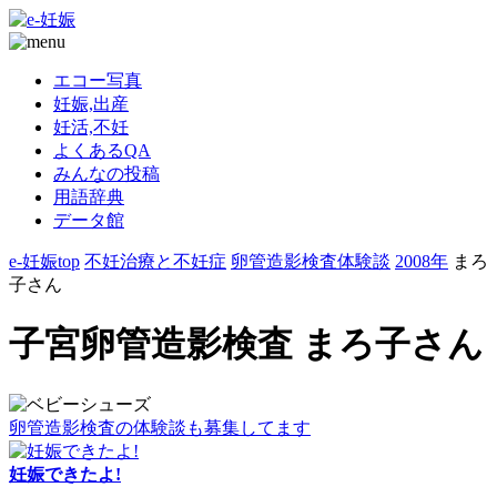
エコー写真
妊娠,出産
妊活,不妊
よくあるQA
みんなの投稿
用語辞典
データ館
e-妊娠top
不妊治療と不妊症
卵管造影検査体験談
2008年
まろ
子さん
子宮卵管造影検査 まろ子さん
卵管造影検査の体験談も募集してます
妊娠できたよ!