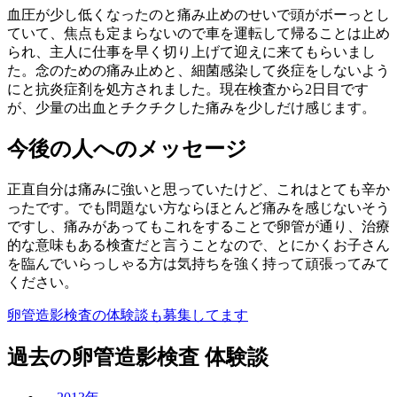
血圧が少し低くなったのと痛み止めのせいで頭がボーっとし
ていて、焦点も定まらないので車を運転して帰ることは止め
られ、主人に仕事を早く切り上げて迎えに来てもらいまし
た。念のための痛み止めと、細菌感染して炎症をしないよう
にと抗炎症剤を処方されました。現在検査から2日目です
が、少量の出血とチクチクした痛みを少しだけ感じます。
今後の人へのメッセージ
正直自分は痛みに強いと思っていたけど、これはとても辛か
ったです。でも問題ない方ならほとんど痛みを感じないそう
ですし、痛みがあってもこれをすることで卵管が通り、治療
的な意味もある検査だと言うことなので、とにかくお子さん
を臨んでいらっしゃる方は気持ちを強く持って頑張ってみて
ください。
卵管造影検査の体験談も募集してます
過去の卵管造影検査 体験談