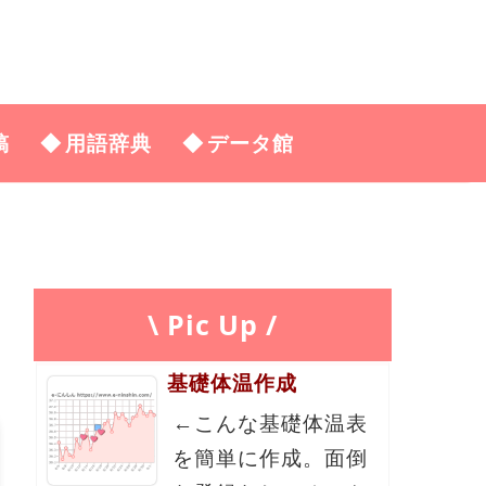
稿
用語辞典
データ館
\ Pic Up /
基礎体温作成
←こんな基礎体温表
を簡単に作成。面倒