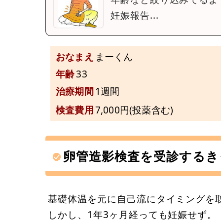
妊娠報告...
おなまえ
まーくん
年齢
33
治療期間
1週間
検査費用
7,000円(投薬含む)
卵管造影検査を受診するき
基礎体温を元に自己流にタイミングを
しかし、1年3ヶ月経っても妊娠せず。