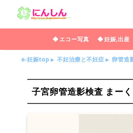
エコー写真
妊娠,出産
e-妊娠top
不妊治療と不妊症
卵管造
子宮卵管造影検査 まー