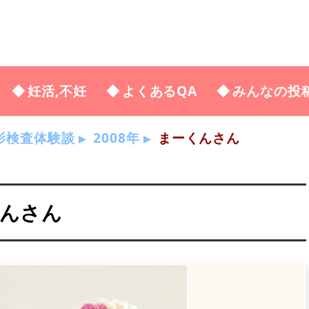
妊活,不妊
よくあるQA
みんなの投
影検査体験談
2008年
まーくんさん
くんさん