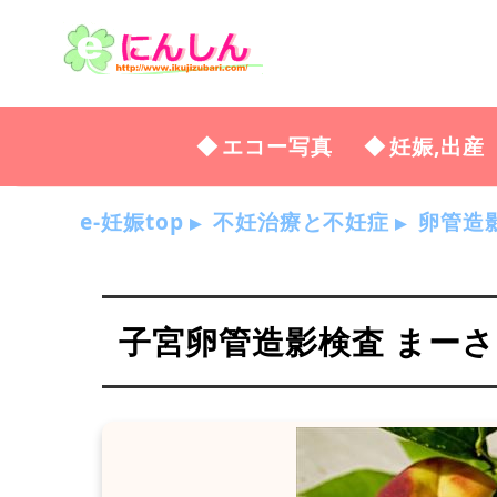
エコー写真
妊娠,出産
e-妊娠top
不妊治療と不妊症
卵管造
子宮卵管造影検査 まー