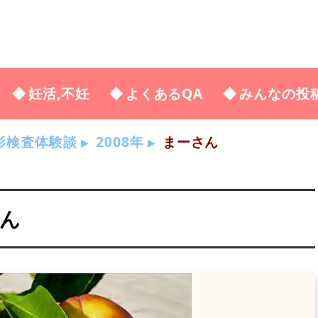
妊活,不妊
よくあるQA
みんなの投
影検査体験談
2008年
まーさん
さん