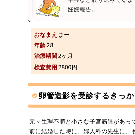
妊娠報告...
おなまえ
まー
年齢
28
治療期間
2ヶ月
検査費用
2800円
卵管造影を受診するきっか
元々生理不順と小さな子宮筋腫があっ
前に結婚した時に、婦人科の先生に、