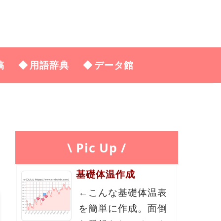
稿
用語辞典
データ館
\ Pic Up /
基礎体温作成
←こんな基礎体温表
を簡単に作成。面倒