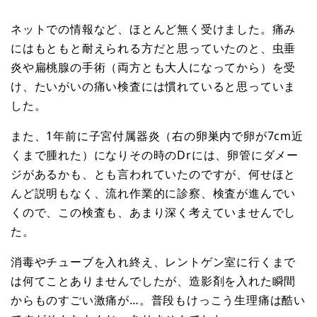
ネットでの情報など、ほとんど無く受けました。痛み
にはもともと耐えられる方だと思っていたのと、虫垂
炎や扁桃腺の手術（両方とも大人になってから）を受
け、たいがいの痛い検査には慣れていると思っていま
した。
また、1年前に子宮付属器炎（右の卵巣内で卵が7cm近
くまで腫れた）になりその時のDrには、卵管にダメー
ジがあるかも、とも言われていたのですが、何せほと
んど説明もなく、流れ作業的に診察、検査が進んでい
くので、この検査も、あまり深く考えていませんでし
た。
消毒やチューブを入れ終え、レントゲン室に行くまで
は何てことありませんでしたが、造影剤を入れた瞬間
からものすごい激痛が…。普段もけっこう生理痛は酷い