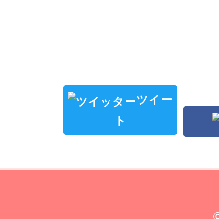
ツイー
ト
©