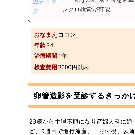
ンクロ検索が可能
おなまえ
コロン
年齢
34
治療期間
1年
検査費用
2000円以内
卵管造影を受診するきっか
23歳から生理不順になり産婦人科に通
ど、9週目で進行流産。 その後、以