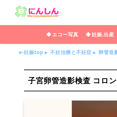
エコー写真
妊娠,出産
e-妊娠top
不妊治療と不妊症
卵管造
子宮卵管造影検査 コロ