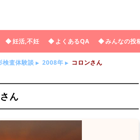
妊活,不妊
よくあるQA
みんなの投
影検査体験談
2008年
コロンさん
ンさん