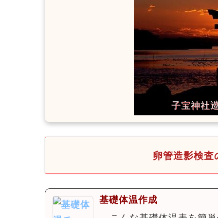
卵管造影検査
基礎体温作成
←こんな基礎体温表を簡単