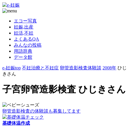
エコー写真
妊娠,出産
妊活,不妊
よくあるQA
みんなの投稿
用語辞典
データ館
e-妊娠top
不妊治療と不妊症
卵管造影検査体験談
2008年
ひじ
きさん
子宮卵管造影検査 ひじきさん
卵管造影検査の体験談も募集してます
基礎体温作成