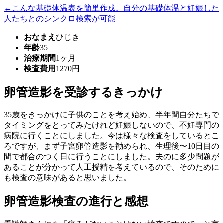
←こんな基礎体温表を簡単作成。自分の基礎体温と妊娠した
人たちとのシンクロ検索が可能
おなまえ
ひじき
年齢
35
治療期間
1ヶ月
検査費用
1270円
卵管造影を受診するきっかけ
35歳をきっかけに子供のことを考え始め、半年間自分たちで
タイミングをとってみたけれど妊娠しないので、不妊専門の
病院に行くことにしました。今は様々な検査をしているとこ
ろですが、まず子宮卵管造影を勧められ、生理後〜10日目の
間で都合のつく日に行うことにしました。夫のに多少問題が
あることが分かって人工授精を考えているので、そのために
も検査の意味があると思いました。
卵管造影検査の進行と感想