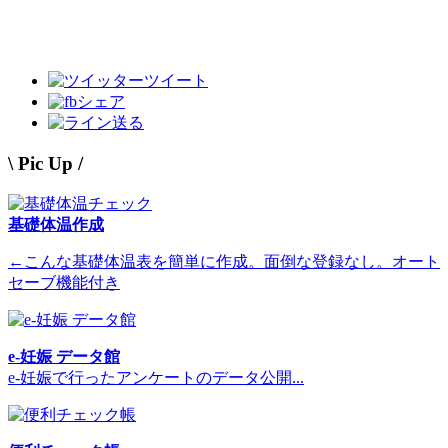
ツイート
シェア
送る
\ Pic Up /
基礎体温作成
←こんな基礎体温表を簡単に作成。面倒な登録なし。オート
セーブ機能付き
e-妊娠 データ館
e-妊娠で行ったアンケートのデータ公開...