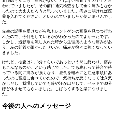
看護師さんにも「痛みがないことはない検査ですので」と言
われていましたが、その前に通気検査をして全く痛みもなか
ったので大丈夫だろうと思っていました。痛みに弱ければ座
薬を入れてください、といわれていましたが使いませんでし
た。
先生の説明を受けながら私もレントゲンの画像を見つつ行わ
れたので、今何をしているかがわかったのでよかったです。
しかし、造影剤を流し入れた時から生理痛のような痛みがあ
り、左の卵管が細かったせいか、痛みが徐々に強くなってい
きました。
けれど、検査は2，3分ぐらいであっという間に終わり、痛み
もこんなものか、という感じでした。でも終わって待合で待
っている間に痛みが強くなり、昼食を軽めにと注意事項にあ
ったのに普通に食べていたので、気持ちが悪くなって吐き気
がしだし、我慢していても冷や汗が出だして、ベッドで30分
ほど休ませてもらいました。しばらくすると楽になりまし
た。
今後の人へのメッセージ