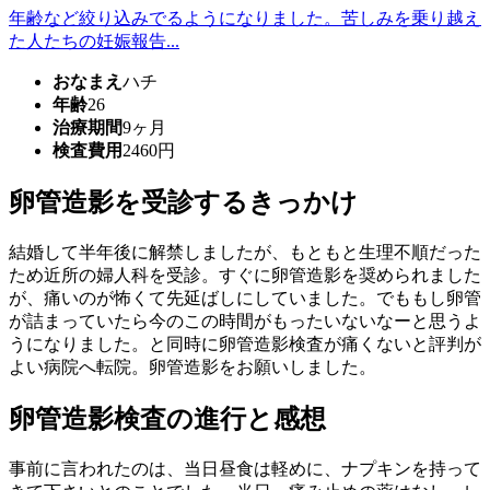
年齢など絞り込みでるようになりました。苦しみを乗り越え
た人たちの妊娠報告...
おなまえ
ハチ
年齢
26
治療期間
9ヶ月
検査費用
2460円
卵管造影を受診するきっかけ
結婚して半年後に解禁しましたが、もともと生理不順だった
ため近所の婦人科を受診。すぐに卵管造影を奨められました
が、痛いのが怖くて先延ばしにしていました。でももし卵管
が詰まっていたら今のこの時間がもったいないなーと思うよ
うになりました。と同時に卵管造影検査が痛くないと評判が
よい病院へ転院。卵管造影をお願いしました。
卵管造影検査の進行と感想
事前に言われたのは、当日昼食は軽めに、ナプキンを持って