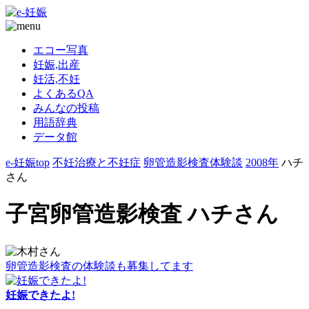
エコー写真
妊娠,出産
妊活,不妊
よくあるQA
みんなの投稿
用語辞典
データ館
e-妊娠top
不妊治療と不妊症
卵管造影検査体験談
2008年
ハチ
さん
子宮卵管造影検査 ハチさん
卵管造影検査の体験談も募集してます
妊娠できたよ!