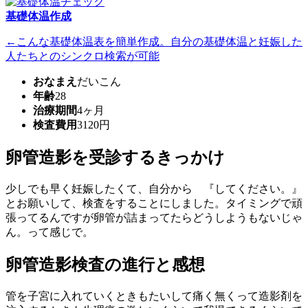
基礎体温作成
←こんな基礎体温表を簡単作成。自分の基礎体温と妊娠した
人たちとのシンクロ検索が可能
おなまえ
だいこん
年齢
28
治療期間
4ヶ月
検査費用
3120円
卵管造影を受診するきっかけ
少しでも早く妊娠したくて、自分から 『してください。』
とお願いして、検査をすることにしました。タイミングで頑
張ってるんですが卵管が詰まってたらどうしようもないじゃ
ん。って感じで。
卵管造影検査の進行と感想
管を子宮に入れていくときもたいして痛く無くって造影剤を