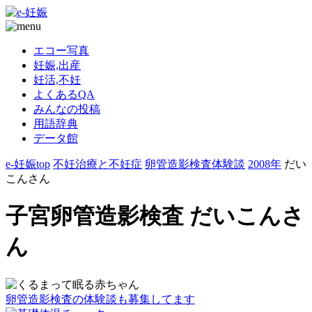
エコー写真
妊娠,出産
妊活,不妊
よくあるQA
みんなの投稿
用語辞典
データ館
e-妊娠top
不妊治療と不妊症
卵管造影検査体験談
2008年
だい
こんさん
子宮卵管造影検査 だいこんさ
ん
卵管造影検査の体験談も募集してます