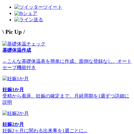
ツイート
シェア
送る
\ Pic Up /
基礎体温作成
←こんな基礎体温表を簡単に作成。面倒な登録なし。オート
セーブ機能付き
妊娠1か月
受精から着床、妊娠の確定まで。月経周期を1週ずつ詳細に
説明
妊娠2か月
妊娠2ヶ月に関わる出来事を1週ごとに...