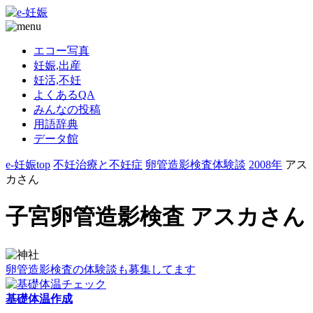
エコー写真
妊娠,出産
妊活,不妊
よくあるQA
みんなの投稿
用語辞典
データ館
e-妊娠top
不妊治療と不妊症
卵管造影検査体験談
2008年
アス
カさん
子宮卵管造影検査 アスカさん
卵管造影検査の体験談も募集してます
基礎体温作成