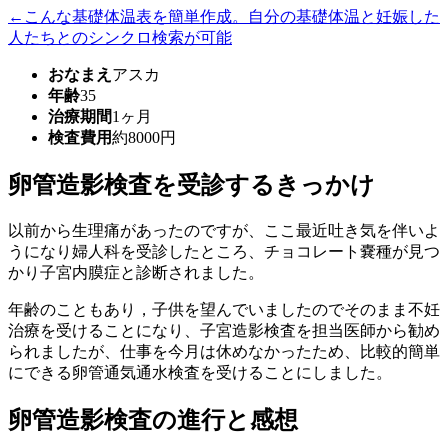
←こんな基礎体温表を簡単作成。自分の基礎体温と妊娠した
人たちとのシンクロ検索が可能
おなまえ
アスカ
年齢
35
治療期間
1ヶ月
検査費用
約8000円
卵管造影検査を受診するきっかけ
以前から生理痛があったのですが、ここ最近吐き気を伴いよ
うになり婦人科を受診したところ、チョコレート嚢種が見つ
かり子宮内膜症と診断されました。
年齢のこともあり，子供を望んでいましたのでそのまま不妊
治療を受けることになり、子宮造影検査を担当医師から勧め
られましたが、仕事を今月は休めなかったため、比較的簡単
にできる卵管通気通水検査を受けることにしました。
卵管造影検査の進行と感想