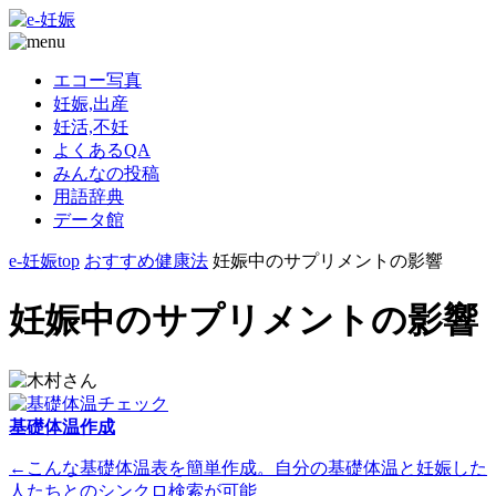
エコー写真
妊娠,出産
妊活,不妊
よくあるQA
みんなの投稿
用語辞典
データ館
e-妊娠top
おすすめ健康法
妊娠中のサプリメントの影響
妊娠中のサプリメントの影響
基礎体温作成
←こんな基礎体温表を簡単作成。自分の基礎体温と妊娠した
人たちとのシンクロ検索が可能