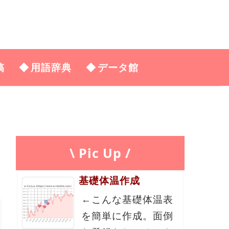
稿
用語辞典
データ館
\ Pic Up /
基礎体温作成
←こんな基礎体温表
を簡単に作成。面倒