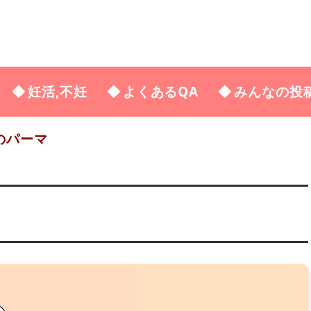
妊活,不妊
よくあるQA
みんなの投
のパーマ