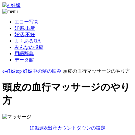
エコー写真
妊娠,出産
妊活,不妊
よくあるQA
みんなの投稿
用語辞典
データ館
e-妊娠top
妊娠中の髪の悩み
頭皮の血行マッサージのやり方
頭皮の血行マッサージのやり
方
妊娠週&出産カウントダウンの設定