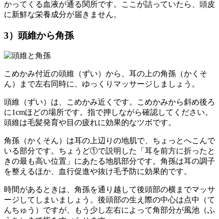
かってくる血液が通る関所です。ここが詰っていたら、頭皮
に新鮮な栄養成分が届きません。
3）頭維から角孫
こめかみ付近の頭維（ずい）から、耳の上の角孫（かくそ
ん）まで左右同時に、ゆっくりマッサージしましょう。
頭維（ずい）は、こめかみ近くです。こめかみから斜め後ろ
に1cmほどの場所です。指で押しながら確認してください。
頭維は毛髪発育や目の疲れに効果的なツボです。
角孫（かくそん）は耳の上辺りの地肌で、ちょっとへこんで
いる部分です。ちょうど①で説明した「耳を前方に折ったと
きの最も高い位置」にあたる地肌部分です。角孫は耳の調子
を整えるほか、血行促進や抜け毛予防に効果的です。
時間があるときは、角孫を通り越して後頭部の横までマッサ
ージしてしまいましょう。後頭部の生え際の中心は点中（て
んちゅう）ですが、もう少し左右によって角部分が風池（ふ