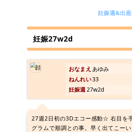
妊娠週&出
妊娠27w2d
おなまえ
あゆみ
ねんれい
33
妊娠週
27w2d
27週2日初の3Dエコー感動☆ 右目を
グラムで順調との事。早く出てこーい