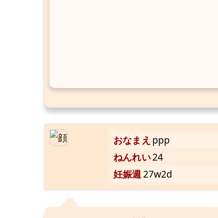
おなまえ
ppp
ねんれい
24
妊娠週
27w2d