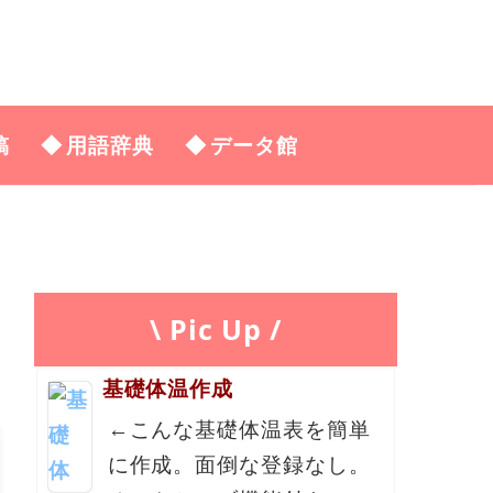
稿
用語辞典
データ館
\ Pic Up /
基礎体温作成
←こんな基礎体温表を簡単
に作成。面倒な登録なし。