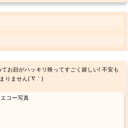
初めてお顔がハッキリ映ってすごく嬉しい! 不安も
りません(´∇｀)