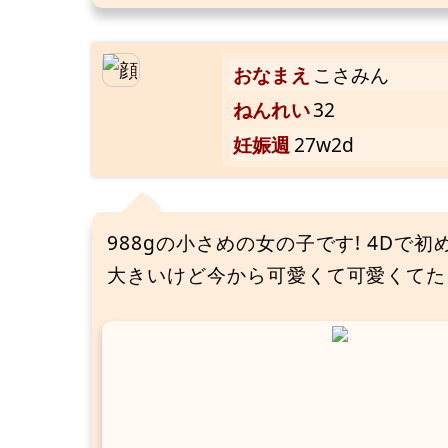
おなまえ
こさみん
ねんれい
32
妊娠週
27w2d
988gの小さめの女の子です! 4Dで
大きいけど今から可愛くて可愛くてたま