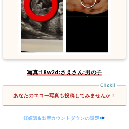
写真:18w2d:さえさん:男の子
あなたのエコー写真も投稿してみませんか！
妊娠週&出産カウントダウンの設定