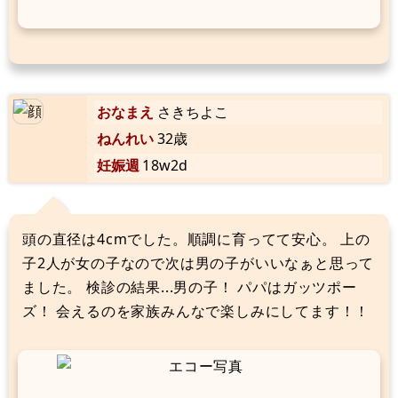
おなまえ
さきちよこ
ねんれい
32歳
妊娠週
18w2d
頭の直径は4cmでした。順調に育ってて安心。 上の
子2人が女の子なので次は男の子がいいなぁと思って
ました。 検診の結果...男の子！ パパはガッツポー
ズ！ 会えるのを家族みんなで楽しみにしてます！！