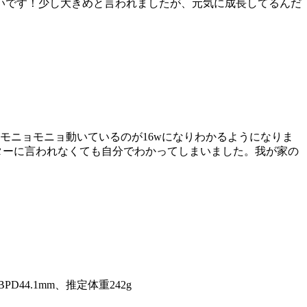
いです！少し大きめと言われましたが、元気に成長してるんだ
がモニョモニョ動いているのが16wになりわかるようになりま
クターに言われなくても自分でわかってしまいました。我が家の
4.1mm、推定体重242g