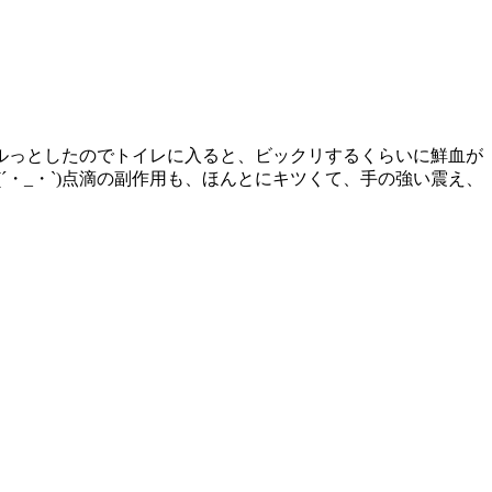
ルっとしたのでトイレに入ると、ビックリするくらいに鮮血が
´・_・`)点滴の副作用も、ほんとにキツくて、手の強い震え、