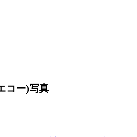
(エコー)写真