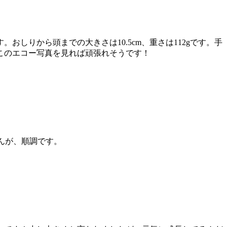
しりから頭までの大きさは10.5cm、重さは112gです。手
このエコー写真を見れば頑張れそうです！
せんが、順調です。