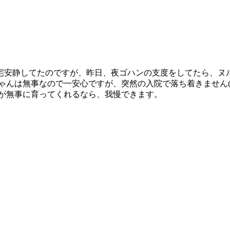
宅安静してたのですが、昨日、夜ゴハンの支度をしてたら、ヌ
ちゃんは無事なので一安心ですが、突然の入院で落ち着きません(
んが無事に育ってくれるなら、我慢できます。