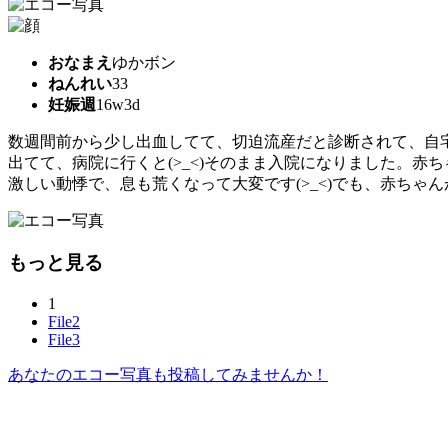
おなまえ
ゆかボン
ねんれい
33
妊娠週
16w3d
数週間前から少し出血してて、切迫流産だと診断されて、自
出てて、病院に行くと(>_<)そのまま入院になりました。赤
激しい動悸で、息も荒くなって大変です(>_<)でも、赤ちゃ
もっと見る
1
File2
File3
あなたのエコー写真も投稿してみませんか！