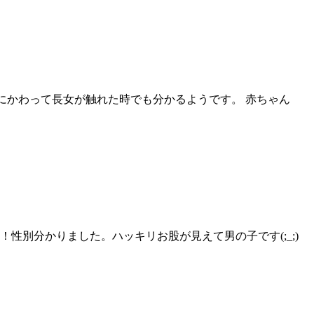
コにかわって長女が触れた時でも分かるようです。 赤ちゃん
！性別分かりました。ハッキリお股が見えて男の子です(;_;)