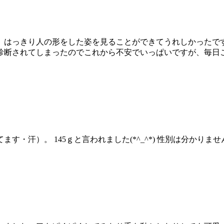
っきり人の形をした姿を見ることができてうれしかったです。お
診断されてしまったのでこれから不安でいっぱいですが、毎日
・汗）。 145ｇと言われました(*^_^*) 性別は分かりま