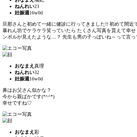
ねんれい
23
妊娠週
16w0d
旦那さんと初めて一緒に健診に行ってきました!! 初めて間
暴れん坊でケラケラ笑っていたら たくさん写真を貰えて幸せ
ンボルが見えたような…？ 先生も男の子っぽいね～って言ってて
おなまえ
真理
ねんれい
32
妊娠週
16w0d
鼻はお父さん似かな？
今から親ばかです(*^^*)
幸せですね♡
おなまえ
彩