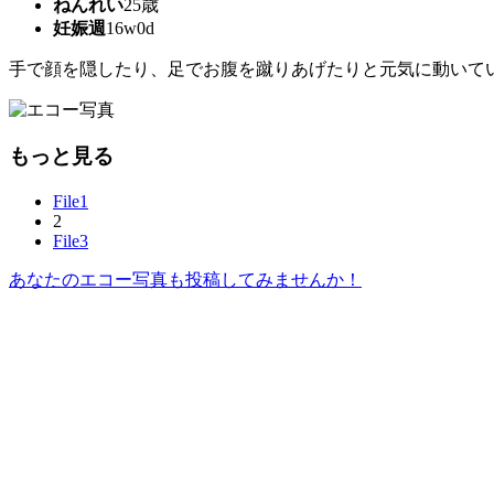
ねんれい
25歳
妊娠週
16w0d
手で顔を隠したり、足でお腹を蹴りあげたりと元気に動いていま
もっと見る
File1
2
File3
あなたのエコー写真も投稿してみませんか！