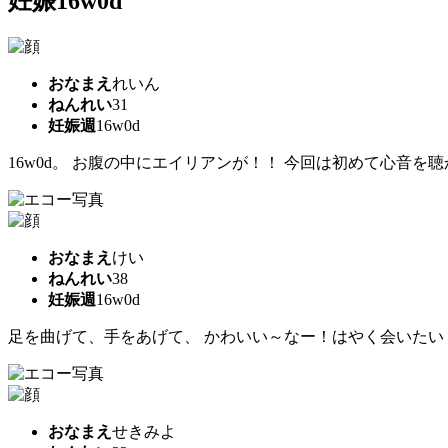
妊娠16w0d
おなまえ
れいん
ねんれい
31
妊娠週
16w0d
16w0d。 お腹の中にエイリアンが！！ 今回は初めて心音
おなまえ
けい
ねんれい
38
妊娠週
16w0d
足を曲げて、手をあげて、 かわいい～なー！はやく会いたい
おなまえ
せきみよ