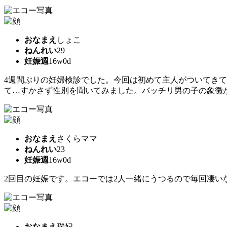
おなまえ
しょこ
ねんれい
29
妊娠週
16w0d
4週間ぶりの妊婦検診でした。今回は初めて主人がついてき
て…すかさず性別を聞いてみました。バッチリ男の子の象徴
おなまえ
さくらママ
ねんれい
23
妊娠週
16w0d
2回目の妊娠です。エコーでは2人一緒にうつるので毎回凄いなっ
おなまえ
瑞妃