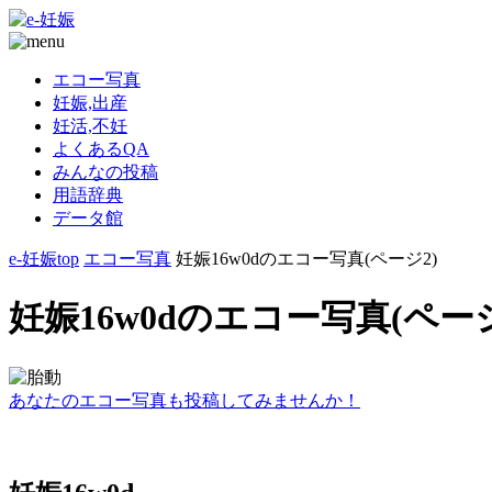
エコー写真
妊娠,出産
妊活,不妊
よくあるQA
みんなの投稿
用語辞典
データ館
e-妊娠top
エコー写真
妊娠16w0dのエコー写真(ページ2)
妊娠16w0dのエコー写真(ページ
あなたのエコー写真も投稿してみませんか！