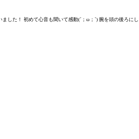
した！ 初めて心音も聞いて感動(´；ω；`) 腕を頭の後ろに