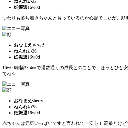
ねんれい
22
妊娠週
16w0d
つわりも落ち着きちゃんと育っているのか心配でしたが、順
おなまえ
さちえ
ねんれい
36
妊娠週
16w0d
16w0d頭幅33.4㎜で週数通りの成長とのことで、ほっとひ
てね☆
おなまえ
sherry
ねんれい
38
妊娠週
16w0d
赤ちゃんは元気いっぱいですと言われて一安心！ 高齢だけど