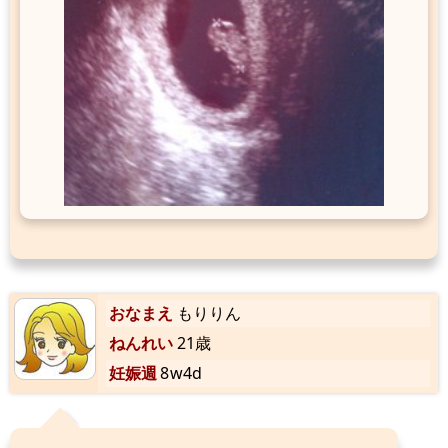
おなまえ
もりりん
ねんれい
21歳
妊娠週
8w4d