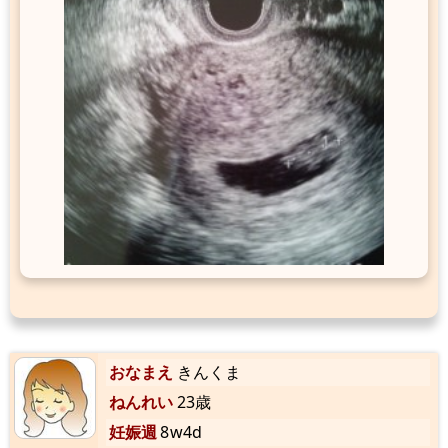
おなまえ
きんくま
ねんれい
23歳
妊娠週
8w4d