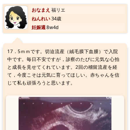
おなまえ
福リエ
ねんれい
34歳
妊娠週
8w4d
17．5ｍｍです。切迫流産（絨毛膜下血腫）で入院
中です。毎日不安ですが，診察のたびに元気な心拍
と成長を見せてくれています。2回の稽留流産を経
て，今度こそは元気に育ってほしい。赤ちゃんを信
じて私も頑張ろうと思います。