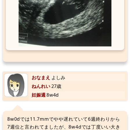
おなまえ
よしみ
ねんれい
27歳
妊娠週
8w4d
8w0dでは11.7mmでやや遅れていて6週終わりから
7週位と言われてましたが、8w4dでは丁度いい大き