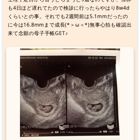
も4日ほど遅れてたので検診に行ったらやはり8w4d
くらいとの事。それでも2週間前は5.1mmだったの
に今は16.8mmまで成長(*＞ω＜*)無事心拍も確認出
来て念願の母子手帳GET♪