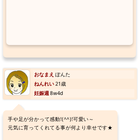
おなまえ
ぽんた
ねんれい
21歳
妊娠週
8w4d
手や足が分かって感動!(^^)!可愛い～
元気に育ってくれてる事が何より幸せです★