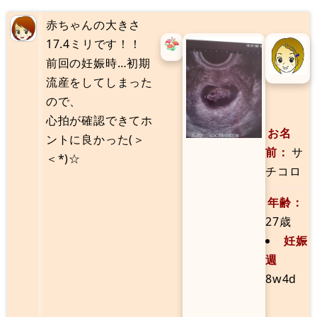
赤ちゃんの大きさ
おな
17.4ミリです！！
ま
前回の妊娠時…初期
え
流産をしてしまった
み
ので、
ぐ
心拍が確認できてホ
め
お名
ントに良かった(＞
ねん
前：
サ
＜*)☆
れ
チコロ
い
2
年齢：
7
27歳
歳
妊娠
週
妊
8w4d
娠
週