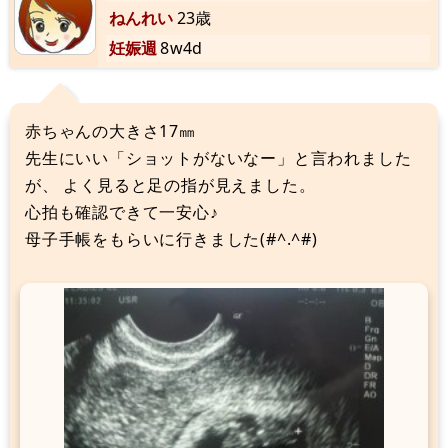
ねんれい
23歳
妊娠週
8w4d
赤ちゃんの大きさ17㎜
先生にいい「ショットがないなー」と言われました
が、 よく見ると足の指が見えました。
心拍も確認できて一安心♪
母子手帳をもらいに行きました(#^.^#)