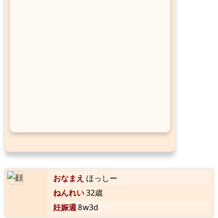
おなまえ
ほっしー
ねんれい
32歳
妊娠週
8w3d