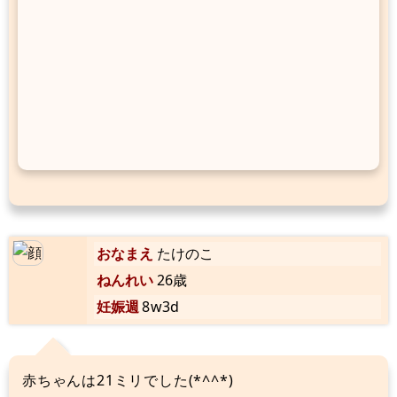
おなまえ
たけのこ
ねんれい
26歳
妊娠週
8w3d
赤ちゃんは21ミリでした(*^^*)