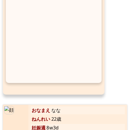
おなまえ
なな
ねんれい
22歳
妊娠週
8w3d