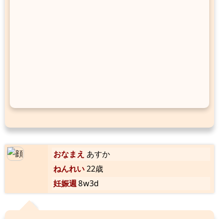
おなまえ
あすか
ねんれい
22歳
妊娠週
8w3d