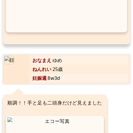
おなまえ
ゆめ
ねんれい
25歳
妊娠週
8w3d
順調！！手と足も二頭身だけど見えました