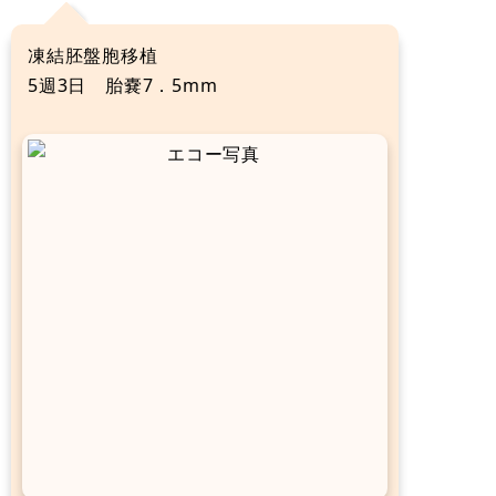
凍結胚盤胞移植
5週3日 胎嚢7．5mm