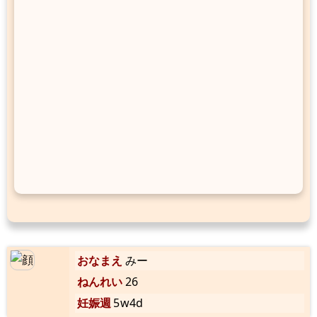
おなまえ
みー
ねんれい
26
妊娠週
5w4d