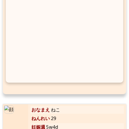
おなまえ
ねこ
ねんれい
29
妊娠週
5w4d