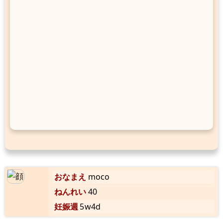
おなまえ
moco
ねんれい
40
妊娠週
5w4d