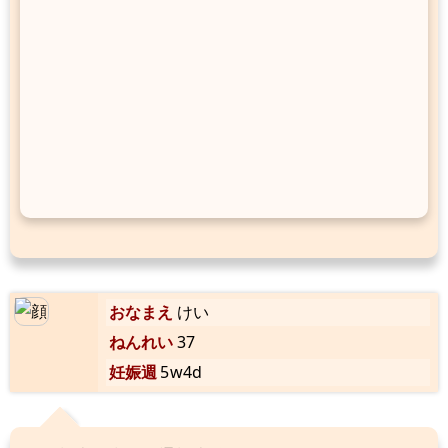
おなまえ
けい
ねんれい
37
妊娠週
5w4d