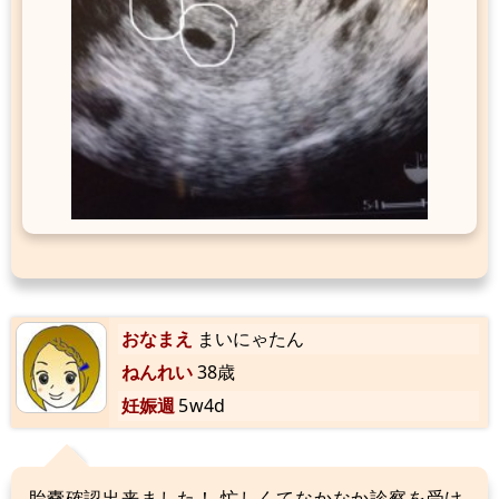
おなまえ
まいにゃたん
ねんれい
38歳
妊娠週
5w4d
胎嚢確認出来ました！ 忙しくてなかなか診察を受け