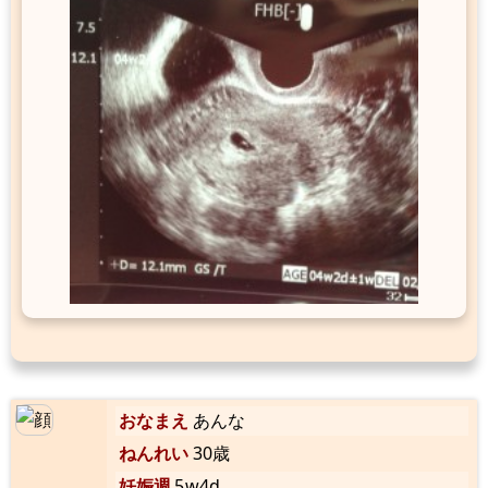
おなまえ
あんな
ねんれい
30歳
妊娠週
5w4d