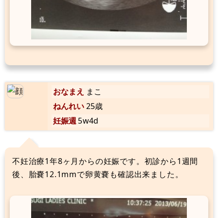
おなまえ
まこ
ねんれい
25歳
妊娠週
5w4d
不妊治療1年8ヶ月からの妊娠です。初診から1週間
後、胎嚢12.1mmで卵黄嚢も確認出来ました。