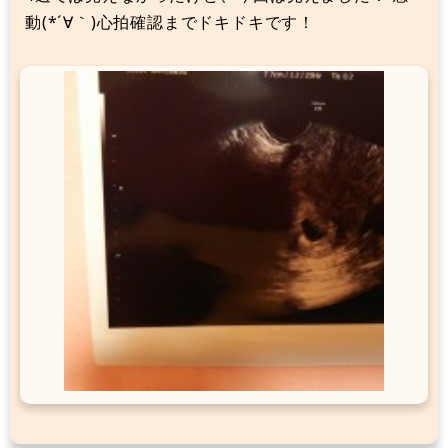
動(*´∀｀)心拍確認までドキドキです！