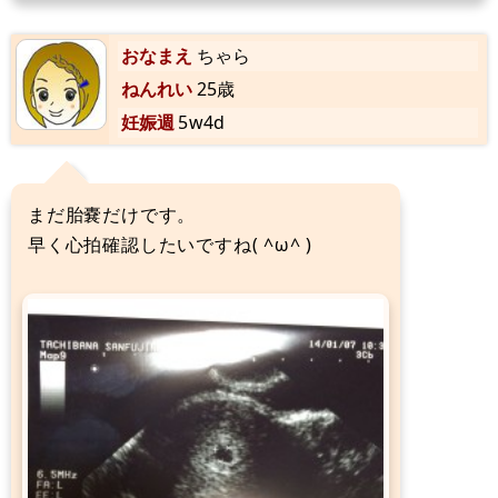
おなまえ
ちゃら
ねんれい
25歳
妊娠週
5w4d
まだ胎嚢だけです。
早く心拍確認したいですね( ^ω^ )