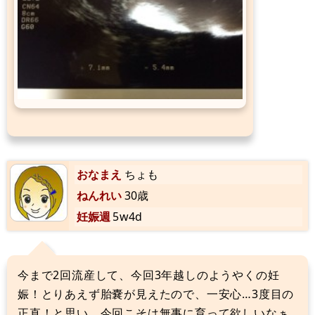
おなまえ
ちょも
ねんれい
30歳
妊娠週
5w4d
今まで2回流産して、今回3年越しのようやくの妊
娠！とりあえず胎嚢が見えたので、一安心…3度目の
正直！と思い、今回こそは無事に育って欲しいなぁ