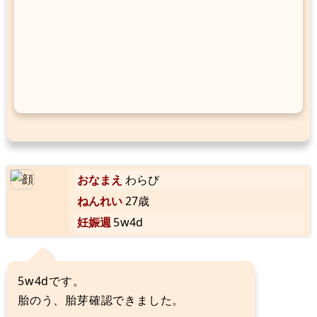
おなまえ
わらび
ねんれい
27歳
妊娠週
5w4d
5w4dです。
胎のう、胎芽確認できました。