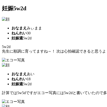
妊娠5w2d
おなまえ
みぃまま
ねんれい
30
妊娠週
5w2d
5w2d
先生に順調に育ってますね～！ 次は心拍確認できると思うよ！
おなまえ
あい
ねんれい
18
妊娠週
5w2d
計算では5w5dですがエコー写真には5w2dと書いていたので多分