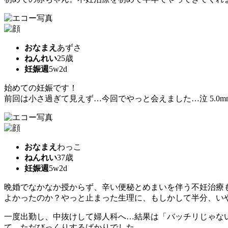
おなまえ
あずさ
ねんれい
25歳
妊娠週
5w2d
始めての妊娠です！
前回は小さ過ぎて見えず…今回でやっと会えました…泣 5.0
おなまえ
わっこ
ねんれい
37歳
妊娠週
5w2d
晩婚でなかなか授からず、辛い便秘とめまいを伴う不妊治療
よかったのか？やっと止まった生理に、もしかして半分、いや
一度出勤し、中抜けして婦人科へ…結果は「バッチリじゃな
て、ただびっくりするばかりでした。