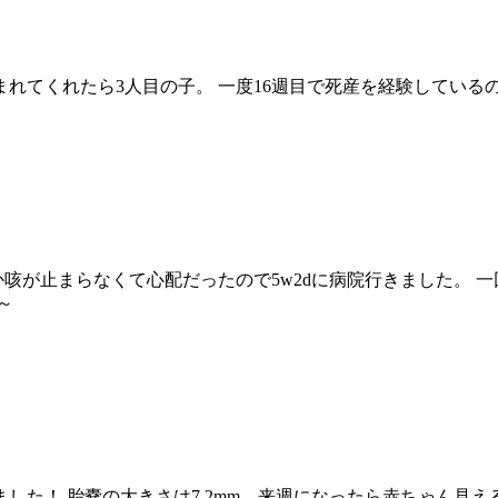
に生まれてくれたら3人目の子。 一度16週目で死産を経験して
か咳が止まらなくて心配だったので5w2dに病院行きました。 一
～
した！ 胎嚢の大きさは7.2mm。来週になったら赤ちゃん見