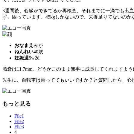
3週間後、心臓ができてるか再検査、それまでに一滴でも出
ず、困っています。45kgしかないので、栄養足りてないのか
おなまえ
みか
ねんれい
40歳
妊娠週
5w2d
胎嚢は11.7mm。どうかこのまま無事に成長してくれますよう
先生に、自転車は乗っててもいいですか？と質問したら、心
もっと見る
File1
File2
File3
4