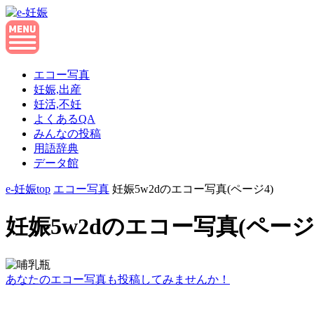
エコー写真
妊娠,出産
妊活,不妊
よくあるQA
みんなの投稿
用語辞典
データ館
e-妊娠top
エコー写真
妊娠5w2dのエコー写真(ページ4)
妊娠5w2dのエコー写真(ページ
あなたのエコー写真も投稿してみませんか！