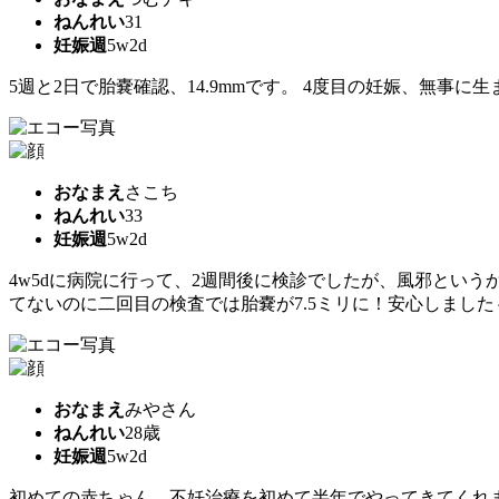
ねんれい
31
妊娠週
5w2d
5週と2日で胎嚢確認、14.9mmです。 4度目の妊娠、無事
おなまえ
さこち
ねんれい
33
妊娠週
5w2d
4w5dに病院に行って、2週間後に検診でしたが、風邪という
てないのに二回目の検査では胎嚢が7.5ミリに！安心しました
おなまえ
みやさん
ねんれい
28歳
妊娠週
5w2d
初めての赤ちゃん。不妊治療を初めて半年でやってきてくれま