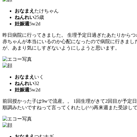
おなまえ
たけちゃん
ねんれい
25歳
妊娠週
5w2d
昨日病院に行ってきました。 生理予定日過ぎたあたりからつ
赤ちゃんが本当にいるのか心配になったので病院に行きました
が、あまり気にしすぎないようにしようと思います。
おなまえ
いく
ねんれい
32
妊娠週
5w2d
前回授かった子は9wで流産。。 1回生理がきて2回目が予
順調みたいですねって言ってくれたし(^^)再来週また受診し
おなまえ
つむナギ