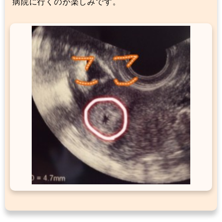
病院に行くのが楽しみです。