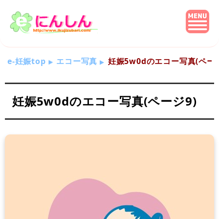
e-妊娠top
エコー写真
妊娠5w0dのエコー写真(ページ
妊娠5w0dのエコー写真(ページ9)