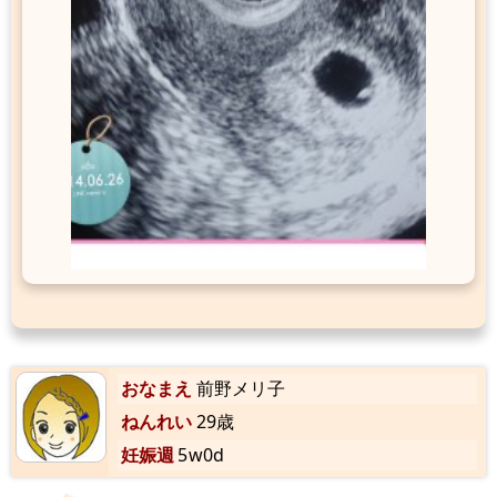
おなまえ
前野メリ子
ねんれい
29歳
妊娠週
5w0d