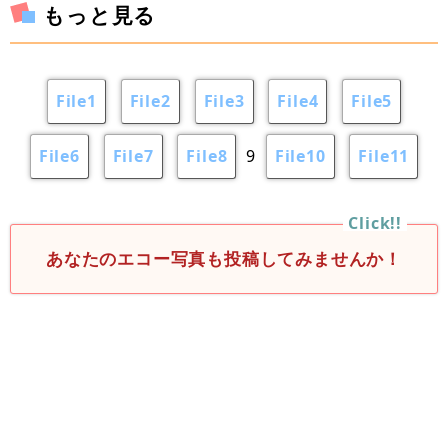
もっと見る
File1
File2
File3
File4
File5
File6
File7
File8
9
File10
File11
あなたのエコー写真も投稿してみませんか！