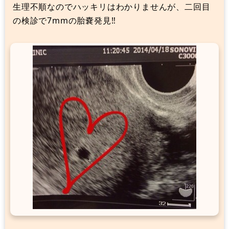
生理不順なのでハッキリはわかりませんが、二回目
の検診で7mmの胎嚢発見‼︎