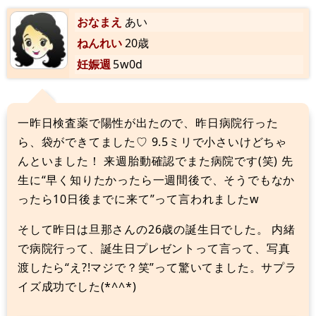
おなまえ
あい
ねんれい
20歳
妊娠週
5w0d
一昨日検査薬で陽性が出たので、昨日病院行った
ら、袋ができてました♡ 9.5ミリで小さいけどちゃ
んといました！ 来週胎動確認でまた病院です(笑) 先
生に“早く知りたかったら一週間後で、そうでもなか
ったら10日後までに来て”って言われましたw
そして昨日は旦那さんの26歳の誕生日でした。 内緒
で病院行って、誕生日プレゼントって言って、写真
渡したら“え?!マジで？笑”って驚いてました。サプラ
イズ成功でした(*^^*)