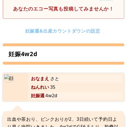
あなたのエコー写真も投稿してみませんか！
妊娠週&出産カウントダウンの設定
妊娠4w2d
おなまえ
さと
ねんれい
35
妊娠週
4w2d
出血や茶おり、ピンクおりが2、3日続いて予約日よ
り早く病院いきました。4w2dでGS6.5ミリ、胎嚢以