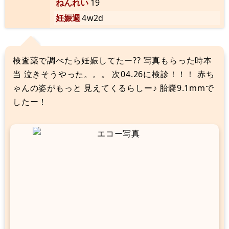
ねんれい
19
妊娠週
4w2d
検査薬で調べたら妊娠してたー?? 写真もらった時本
当 泣きそうやった。。。 次04.26に検診！！！ 赤ち
ゃんの姿がもっと 見えてくるらしー♪ 胎嚢9.1mmで
したー！