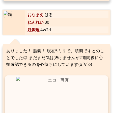
おなまえ
はる
ねんれい
30
妊娠週
4w2d
ありました！ 胎嚢！ 現在5ミリで、順調ですとのこ
とでした◎ まだまだ気は抜けませんが2週間後に心
拍確認できるのを心待ちにしています(о´∀`о)