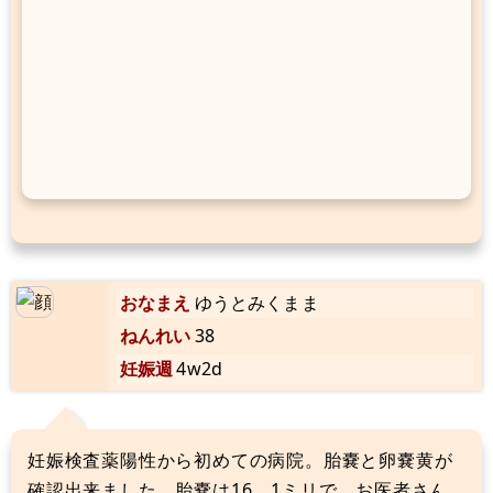
おなまえ
ゆうとみくまま
ねんれい
38
妊娠週
4w2d
妊娠検査薬陽性から初めての病院。胎嚢と卵嚢黄が
確認出来ました。胎嚢は16．1ミリで、お医者さん