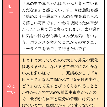
「私の中で赤ちゃんはちゃんと育っている
凡・
んだなぁ」と感じています。今は胎動も感
ー
じ始めより一層赤ちゃんの存在を感じられ
て嬉しい毎日です。つわり後減った体重が
たった1カ月で元に戻ってしまい、太り過ぎ
に気をつけながら赤ちゃんが元気に育つよ
う、バランスを考えてこれからのマタニテ
ィーライフを過ごして行きたいです。
もともと太っていたので大して外見の変化
はありません。なさ過ぎて未だに気付かな
い人も多い様で・・・。冗談めかして『今
何ヶ月？』なんて聞かれて『5ヶ月後半やけ
めぇ
ど？』なんて返すとびっくりされることと
すい
か多かったですねww前回中毒症だったの
で、最初から体重と塩分の管理には気をつ
けています。妊婦だからって甘えないで、