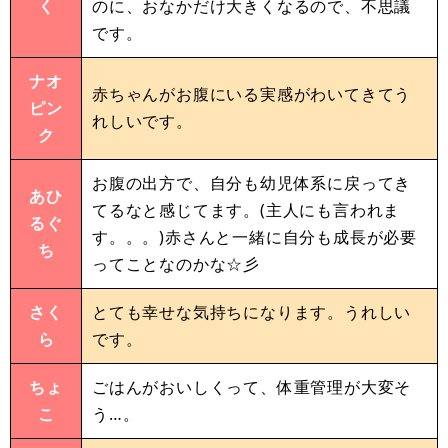
く
のに、おなかだけ大きくなるので、不思議
です。
ナオ
赤ちゃんがお腹にいる実感がわいてきてう
ピン
れしいです。
ク
お腹の出方で、自分も幼児体系に戻ってき
あひ
てるなと感じてます。(主人にも言われま
るぐ
す。。。)赤さんと一緒に自分も成長が必要
ち
ってことなのかな☆彡
さく
とても幸せな気持ちになります。うれしい
ら
です。
ちょ
ごはんがおいしくって、体重管理が大変そ
こ
う…。