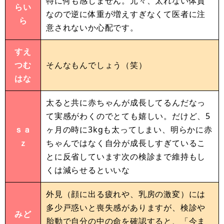
特に何も感じません。元々、太れない体質
らい
なので逆に体重が増えすぎなくて医者に注
ら
意されないか心配です。
すえ
つむ
そんなもんでしょう（笑）
はな
太ると共に赤ちゃんが成長してるんだなっ
て実感がわくのでとても嬉しい。だけど、5
ｓａ
ヶ月の時に3kgも太ってしまい、明らかに赤
ｚ
ちゃんではなく自分が成長しすぎているこ
とに反省しています次の検診まで維持もし
くは減らせるといいな
外見（顔に出る疲れや、乳房の激変）には
多少戸惑いと喪失感がありますが、検診や
みど
胎動で自分の中の命を確認すると、「今ま