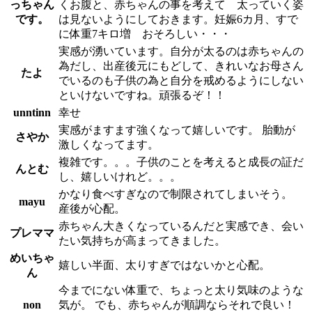
っちゃん
くお腹と、赤ちゃんの事を考えて 太っていく姿
です。
は見ないようにしておきます。妊娠6カ月、すで
に体重7キロ増 おそろしい・・・
実感が湧いています。自分が太るのは赤ちゃんの
為だし、出産後元にもどして、きれいなお母さん
たよ
でいるのも子供の為と自分を戒めるようにしない
といけないですね。頑張るぞ！！
unntinn
幸せ
実感がますます強くなって嬉しいです。 胎動が
さやか
激しくなってます。
複雑です。。。子供のことを考えると成長の証だ
んとむ
し、嬉しいけれど。。。
かなり食べすぎなので制限されてしまいそう。
mayu
産後が心配。
赤ちゃん大きくなっているんだと実感でき、会い
プレママ
たい気持ちが高まってきました。
めいちゃ
嬉しい半面、太りすぎではないかと心配。
ん
今までにない体重で、ちょっと太り気味のような
non
気が。 でも、赤ちゃんが順調ならそれで良い！