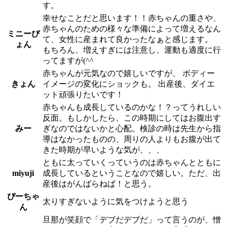
す。
幸せなことだと思います！！赤ちゃんの重さや、
赤ちゃんのための様々な準備によって増えるなん
ミニーぴ
て、女性に産まれて良かったなぁと感じます。
ょん
もちろん、増えすぎには注意し、運動も適度に行
ってますが(^^ゞ
赤ちゃんが元気なので嬉しいですが、 ボディー
きょん
イメージの変化にショックも。 出産後、ダイエ
ット頑張りたいです！
赤ちゃんも成長しているのかな！？ってうれしい
反面。もしかしたら、この時期にしてはお腹出す
みー
ぎなのではないかと心配。検診の時は先生から指
導はなかったものの、周りの人よりもお腹が出て
きた時期が早いような気が、、、
ともに太っていくっていうのは赤ちゃんとともに
miyuji
成長しているということなので嬉しい。ただ、出
産後はがんばらねば！と思う。
ぴーちゃ
太りすぎないように気をつけようと思う
ん
旦那が笑顔で「デブだデブだ」って言うのが、憎