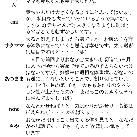
ママも赤ちゃんも幸せ太りだわ。
ん
赤ちゃんだけ大きくなるようにと思ってはいます
が、 私自身も太っていっているようで気になり
emi
ます(x_x) 赤ちゃんだけ大きくなるように制限す
るのはとてもむずかしいです。。
太ると例えてしまったら嫌ですが お腹の子を守
サクママ
る体系になっていくと思えば幸せです。太り過ぎ
は駄目ですけど・・・（笑）
二人目で前回よりおなかは大きいし切迫で5ヶ月
に入った頃から実家で寝ているので太らないわけ
はないですが、妊娠中に適切な体重増加がないの
あつまま
も逆によくないということで、割り切っていま
す。1才3ヶ月の第1子も、太ももあたりのクッシ
ョン性が上がったのか、膝だっこのとき幸せそう
に弾んでますし（爆）
なんとかせねば！と 気ばかりがあせり 食欲は
nene
抑えられず・・・ がんばります・・・
おなかだけぽっこり出てくる体を見ると、なんだ
さや
か不思議です。 でも、なんだか嬉しい気もして
います。