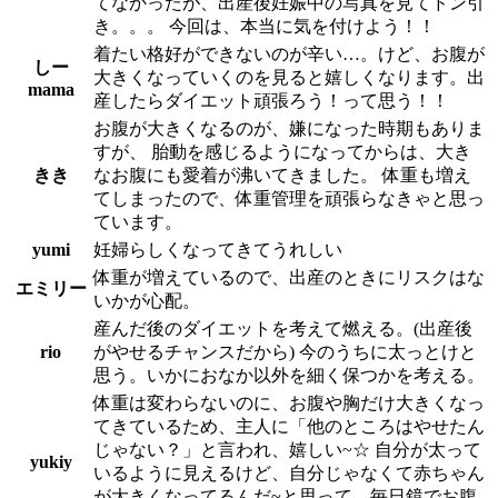
てなかったが、出産後妊娠中の写真を見てドン引
き。。。 今回は、本当に気を付けよう！！
着たい格好ができないのが辛い…。けど、お腹が
しー
大きくなっていくのを見ると嬉しくなります。出
mama
産したらダイエット頑張ろう！って思う！！
お腹が大きくなるのが、嫌になった時期もありま
すが、 胎動を感じるようになってからは、大き
きき
なお腹にも愛着が沸いてきました。 体重も増え
てしまったので、体重管理を頑張らなきゃと思っ
ています。
yumi
妊婦らしくなってきてうれしい
体重が増えているので、出産のときにリスクはな
エミリー
いかが心配。
産んだ後のダイエットを考えて燃える。(出産後
rio
がやせるチャンスだから) 今のうちに太っとけと
思う。いかにおなか以外を細く保つかを考える。
体重は変わらないのに、お腹や胸だけ大きくなっ
てきているため、主人に「他のところはやせたん
じゃない？」と言われ、嬉しい~☆ 自分が太って
yukiy
いるように見えるけど、自分じゃなくて赤ちゃん
が大きくなってるんだ~と思って、毎日鏡でお腹