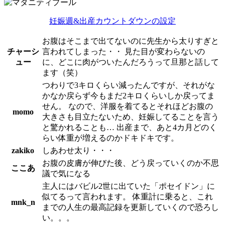
妊娠週&出産カウントダウンの設定
お腹はそこまで出てないのに先生から太りすぎと
チャーシ
言われてしまった・・ 見た目が変わらないの
ュー
に、どこに肉がついたんだろうって旦那と話して
ます（笑）
つわりで3キロくらい減ったんですが、それがな
かなか戻らず今もまだ2キロくらいしか戻ってま
せん。 なので、洋服を着てるとそれほどお腹の
momo
大きさも目立たないため、妊娠してることを言う
と驚かれることも… 出産まで、あと4カ月どのく
らい体重が増えるのかドキドキです。
zakiko
しあわせ太り・・・
お腹の皮膚が伸びた後、どう戻っていくのか不思
ここあ
議で気になる
主人にはバビル2世に出ていた「ポセイドン」に
似てるって言われます。 体重計に乗ると、これ
mnk_n
までの人生の最高記録を更新していくので恐ろし
い。。。