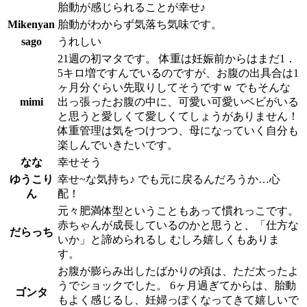
胎動が感じられることが幸せ♪
Mikenyan
胎動がわからず気落ち気味です。
sago
うれしい
21週の初マタです。 体重は妊娠前からはまだ1．
5キロ増ですんでいるのですが、お腹の出具合は1
ヶ月分ぐらい先取りしてそうですｗ でもそんな
mimi
出っ張ったお腹の中に、可愛い可愛いベビがいる
と思うと愛しくて愛しくてしょうがありません！
体重管理は気をつけつつ、母になっていく自分も
楽しんでいきたいです。
なな
幸せそう
ゆうこり
幸せ~な気持ち♪ でも元に戻るんだろうか…心
ん
配！
元々肥満体型ということもあって慣れっこです。
赤ちゃんが成長しているのかと思うと、「仕方な
だらっち
いか」と諦められるし むしろ嬉しくもありま
す。
お腹が膨らみ出したばかりの頃は、ただ太ったよ
うでショックでした。 6ヶ月過ぎてからは、胎動
ゴンタ
もよく感じるし、妊婦っぽくなってきて嬉しいで