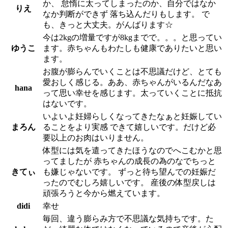
か、 怠惰に太ってしまったのか、自分ではなか
りえ
なか判断ができず 落ち込んだりもします。 で
も、きっと大丈夫。がんばります☆
今は2kgの増量ですが8kgまでで。。。と思ってい
ゆうこ
ます。赤ちゃんもわたしも健康でありたいと思い
ます。
お腹が膨らんでいくことは不思議だけど、とても
愛おしく感じる。ああ、赤ちゃんがいるんだなあ
hana
って思い幸せを感じます。太っていくことに抵抗
はないです。
いよいよ妊婦らしくなってきたなぁと妊娠してい
まろん
ることをより実感 できて嬉しいです。だけど必
要以上のお肉はいりません。
体型には気を遣ってきたほうなのでへこむかと思
ってましたが 赤ちゃんの成長の為のなでちっと
きてぃ
も嫌じゃないです。 ずっと待ち望んでの妊娠だ
ったのでむしろ嬉しいです。 産後の体型戻しは
頑張ろうと今から燃えています。
didi
幸せ
毎回、違う膨らみ方で不思議な気持ちです。た