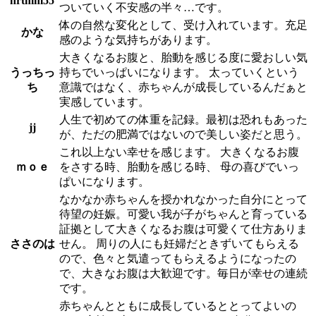
hrtmm55
ついていく不安感の半々…です。
体の自然な変化として、受け入れています。充足
かな
感のような気持ちがあります。
大きくなるお腹と、胎動を感じる度に愛おしい気
うっちっ
持ちでいっぱいになります。 太っていくという
ち
意識ではなく、赤ちゃんが成長しているんだぁと
実感しています。
人生で初めての体重を記録。最初は恐れもあった
jj
が、ただの肥満ではないので美しい姿だと思う。
これ以上ない幸せを感じます。 大きくなるお腹
ｍｏｅ
をさする時、胎動を感じる時、 母の喜びでいっ
ぱいになります。
なかなか赤ちゃんを授かれなかった自分にとって
待望の妊娠。可愛い我が子がちゃんと育っている
証拠として大きくなるお腹は可愛くて仕方ありま
ささのは
せん。 周りの人にも妊婦だときずいてもらえる
ので、色々と気遣ってもらえるようになったの
で、大きなお腹は大歓迎です。毎日が幸せの連続
です。
赤ちゃんとともに成長しているととってよいの