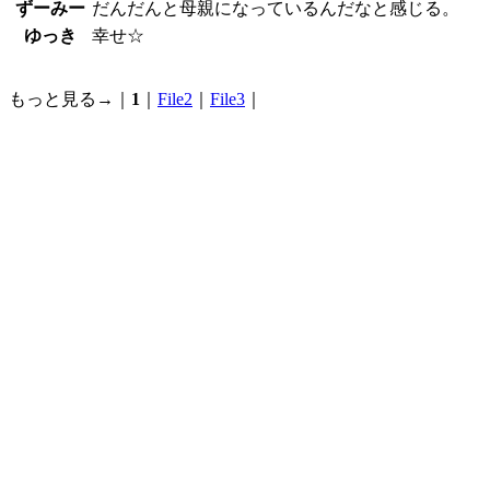
ずーみー
だんだんと母親になっているんだなと感じる。
ゆっき
幸せ☆
もっと見る→｜
1
｜
File2
｜
File3
｜