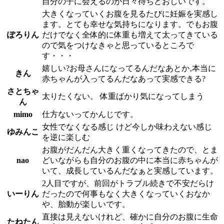
自分の子に会えるのが日々待ちどおしいです。
大きくなっていくお腹を見るたびに妊娠を実感し
ます。とても幸せな気持ちになります。でもお腹
ぽろりん
だけでなく全体的に体重も増えて太ってきている
ので気をつけなきゃと思っているところで
す・・・
嬉しい?お母さんになってるんだなあとか‚本当に
きん
赤ちゃんが入ってるんだなあって実感できる?
さとちゃ
太りたくない。 体重ばかり気になってしまう
ん
mimo
仕方ないってかんじです。
女性でなくなる感じ けど今しか味わえない感じ
ゆみんこ
を逆に楽しむ
お腹がだんだん大きく重くなってきたので、とま
nao
どいながらも自分のお腹の中に本当に赤ちゃんが
いて、成長しているんだなぁと実感しています。
2人目ですが、前回がトラブル続きで不安だらけ
いーりん
だったので何事もなく大きくなっていくおなか
や、胎動が楽しいです。
直接は見えないけれど、確かに自分のお腹に生命
たねたん