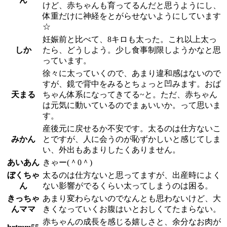
けど、赤ちゃんも育ってるんだと思うようにし、
体重だけに神経をとがらせないようにしています
☆
妊娠前と比べて、8キロも太った。これ以上太っ
しか
たら、どうしよう。少し食事制限しようかなと思
っています。
徐々に太っていくので、あまり違和感はないので
すが、鏡で背中をみるとちょっと凹みます。おば
天まる
ちゃん体系になってきてる~と。ただ、赤ちゃん
は元気に動いているのでまぁいいか。って思いま
す。
産後元に戻せるか不安です。太るのは仕方ないこ
みかん
とですが、人に会うのが恥ずかしいと感じてしま
い、外出もあまりしたくありません。
あいあん
きゃー(＾0＾)
ぼくちゃ
太るのは仕方ないと思ってますが、出産時によく
ん
ない影響がでるくらい太ってしまうのは困る。
きっちゃ
あまり変わらないのでなんとも思わないけど、大
んママ
きくなっていくお腹はいとおしくてたまらない。
赤ちゃんの成長を感じる嬉しさと、余分なお肉が