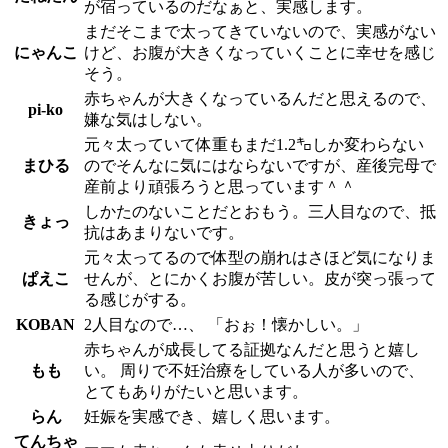
が宿っているのだなぁと、実感します。
まだそこまで太ってきていないので、実感がない
にゃんこ
けど、お腹が大きくなっていくことに幸せを感じ
そう。
赤ちゃんが大きくなっているんだと思えるので、
pi-ko
嫌な気はしない。
元々太っていて体重もまだ1.2㌔しか変わらない
まひる
のでそんなに気にはならないですが、産後完母で
産前より頑張ろうと思っています＾＾
しかたのないことだとおもう。三人目なので、抵
きょっ
抗はあまりないです。
元々太ってるので体型の崩れはさほど気になりま
ぱえこ
せんが、とにかくお腹が苦しい。皮が突っ張って
る感じがする。
KOBAN
2人目なので…、 「おぉ！懐かしい。」
赤ちゃんが成長してる証拠なんだと思うと嬉し
もも
い。 周りで不妊治療をしている人が多いので、
とてもありがたいと思います。
らん
妊娠を実感でき、嬉しく思います。
てんちゃ