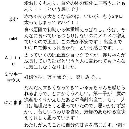
愛おしくもあり、自分の体の変化に戸惑うことも
あり・・・という感じです。
赤ちゃんが大きくなるのは、いいが、もう6キロ
まむ
太ってしまってヤバイ！！
食べ悪阻で初期から体重増えっぱなし。今は、そ
んなに食べているつもりはないのにメキメキ増え
miri
ていくので正直、この先が不安です； 出産まで
10キロで抑えられるかな…という感じです。。。
太っていくのは正直ショックですが、赤ちゃんが
Ａｌｉｃ
成長している証だと思うと人に言われてもそんな
ｅ
に気にしなくなりました。
ミッキー
妊婦体型。万々歳です。 楽しみです。
マウス
だんだん大きくなってきている赤ちゃんを感じら
れるようで、とにかくうれしい。第一子が二度の
流産をくりかえしたあとの高齢出産で、もう二人
にこまま
目は無理だろうと思っていたので、思いがけず授
かり、苦しいつわりを含め、妊娠のあらゆる症状
をうれしく思っています！
わたしが太るごとに自分の甘さを感じます。情け