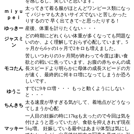
を感じるし、美しいと思います。
太ってきて着る服がほとんどワンピース類になっ
ｍｉｙｕ
て パジャマも大きいサイズでないと苦しかった
ｐｅｉ
りするので 早く出てきて~と思ったりする！
ゆっきー
産後、体重を計りたくない・・・
どの時期にどれくらい体重が多くなっても問題な
ジャスミ
いのか、よく理解しておらず心配しています。5
ン
ヶ月から6ヶの1ヶ月で2キロも増えました。
苦しいつわりの3ヶ月間が終わって今度は凄い食
欲との戦いに焦っています。お腹の赤ちゃんの成
モコたん
長スピードより明らかに母体の成長スピードの方
が速く、最終的に何キロ増になってしまうか恐ろ
しいです。
すでに9キロ増・・・ もっと動くようにしない
ゆうこ
と・・・
太る速度が早すぎる気がして、着地点がどうなっ
ちんきち
てしまうか心配
一人目の妊娠の時に17kgも太ったので今回は気を
付けようと思っていたが、食欲を抑えきれず現在
マッキー
5㎏増。 妊娠している最中はあまり体型は気にし