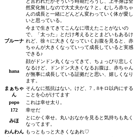
と言われたがそういう時期だろうし、上半身は全
然変化無しなので大丈夫かな？と。むしろ赤ちゃ
んの成長と一緒にどんどん変わっていく体が愛し
いと思っている。
今まで生きてきてこんなに増えたことがないの
で、「太った」とだけ考えるととまどいもあるけ
ブルーナ
れど、徐々に大きくなっていくお腹を見ると、赤
ちゃんが大きくなっていって成長していると実感
できる♪
顔がドンドン丸くなってきて、ちょっぴり悲しく
なるけど、ドンドン大きくなるお腹は、赤ちゃん
hana
が無事に成長している証拠だと思い、嬉しくなり
ます。
まぁちゃ
そんなに抵抗はない。けど、7，8キロ以内にする
ん
ことを心がけてます
popo
これは幸せ太り。
172
幸せだ
とにかく幸せ。丸いおなかを見ると気持ちも丸く
みほ
なってます。
わんわん
もっともっと大きくなあれ♡