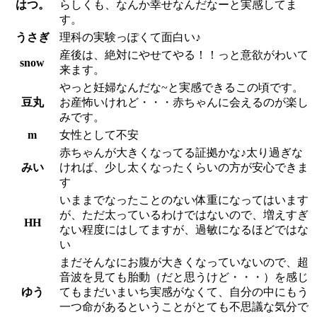
はつ。
らしくも、なんか幸せなんだなーと実感してま
す。
うさぎ
理科の実験っぽくて面白い♪
産後は、絶対にやせてやる！！っと意欲がわいて
snow
来ます。
やっと妊婦なんだな~と実感できるこの頃です。
豆丸
お産怖いけれど・・・赤ちゃんに会えるのが楽し
みです。
m
女性として不安
赤ちゃんが大きくなってる証拠かな♪太り過ぎな
みい
ければ、少し太くなったくらいの方が安心できま
す
いままでなったことのない体重になってはいます
が、ただ太っているわけではないので、増えすぎ
HH
ない程度にはしてますが、過敏になるほどではな
い
まだそんなにお腹が大きくなっていないので、超
音波を見ても胎動（だと思うけど・・・）を感じ
ゆう
てもまだいまいち実感がなくて、自分の中にもう
一つ命があるということがとても不思議な気分で