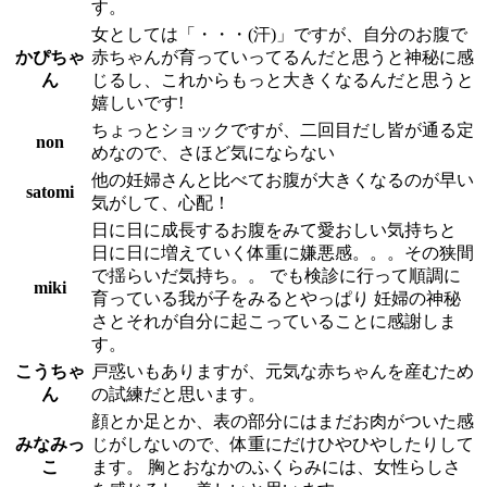
す。
女としては「・・・(汗)」ですが、自分のお腹で
かぴちゃ
赤ちゃんが育っていってるんだと思うと神秘に感
ん
じるし、これからもっと大きくなるんだと思うと
嬉しいです!
ちょっとショックですが、二回目だし皆が通る定
non
めなので、さほど気にならない
他の妊婦さんと比べてお腹が大きくなるのが早い
satomi
気がして、心配！
日に日に成長するお腹をみて愛おしい気持ちと
日に日に増えていく体重に嫌悪感。。。その狭間
で揺らいだ気持ち。。 でも検診に行って順調に
miki
育っている我が子をみるとやっぱり 妊婦の神秘
さとそれが自分に起こっていることに感謝しま
す。
こうちゃ
戸惑いもありますが、元気な赤ちゃんを産むため
ん
の試練だと思います。
顔とか足とか、表の部分にはまだお肉がついた感
みなみっ
じがしないので、体重にだけひやひやしたりして
こ
ます。 胸とおなかのふくらみには、女性らしさ