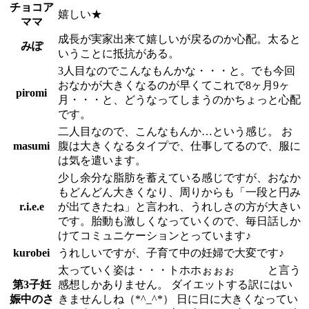
チョコア
嬉しい★
ママ
成長が実家出来て嬉しいが戻るのか心配。太ると
みぽ
いうことに抵抗がある。
3人目なのでこんなもんかな・・・と。でも今回
おなかが大きくなるのが早くてこれで8ヶ月9ヶ
piromi
月・・・と、どうなってしまうのかちょっと心配
です。
二人目なので、こんなもんか…という感じ。 お
masumi
腹は大きくなるタイプで、仕事してるので、服に
は気を遣います。
少し余分な脂肪を蓄えている感じですが、おなか
もどんどん大きくなり、周りからも「一段と円み
r.i.e.e
が出てきたね」と言われ、うれしさの方が大きい
です。胎動も激しくなっていくので、毎日話しか
けてコミュニケーションとっています♪
kurobei
うれしいですが、子育て中の妊婦で大変です♪
太っていく姿は・・・トホホぉぉぉ と言う
第3子妊
感想しかありません。 ダイエットする訳にはい
娠中のさ
きませんしね（*^_^*） 日に日に大きくなってい