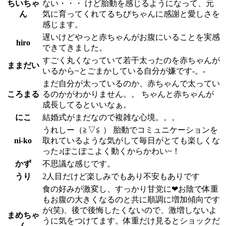
ちいちゃ
ない・・・ けど胎動を感じるようになって、元
ん
気に育ってくれてるちびちゃんに感謝と愛しさを
感じます。
遅いけどやっと赤ちゃんがお腹にいることを実感
hiro
できてきました。
すごく丸くなっていて若干太ったのを赤ちゃんが
ままだい
いるから~とごまかしている自分が嫌です-。-
まだ自分が太っているのか、赤ちゃんで太ってい
ころまる
るのかがわかりません。。 ちゃんと赤ちゃんが
成長してるといいなぁ。
にこ
結婚式がまだなので複雑な心境。。。
うれしー（≧▽≦ ） 胎動でコミュニケーションを
ni-ko
取れているような気がして毎日がとても楽しくな
った♪ぽこぽこよく動くからかわい~！
かず
不思議な感じです。
うり
2人目だけど楽しみでもあり不安もありです
食の好みが激変し、すっかり甘党に❤お陰で体重
もお腹の大きくなるのと共に順調に増加傾向です
が(笑)、後で後悔したくないので、激増しないよ
まめちゃ
うに気をつけてます。体重だけ見るとショックだ
ん