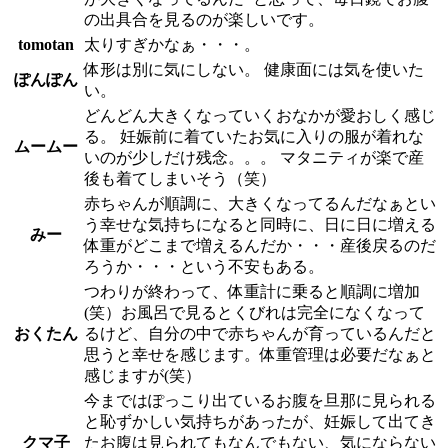
の出具合を見るのが楽しいです。
tomotan
太りすぎかなぁ・・・。
体形は別に気にしない。 健康面には気を使いた
ぽんぽん
い。
どんどん大きくなっていくおなかが愛おしく感じ
る。 妊娠前に着ていたお気に入りの服が着れな
ムームー
いのが少しだけ残念。。。 マタニティが楽で産
後も着てしまいそう（笑）
赤ちゃんが順調に、大きくなってるんだなぁとい
う幸せな気持ちになると同時に、日に日に増える
みー
体重がどこまで増えるんだか・・・産後戻るのだ
ろうか・・・という不安もある。
つわりが終わって、体重計に乗ると順調に増加
(笑）お風呂で見るとくびれは完全になくなって
おくたん
るけど、自分の中で赤ちゃんが育っているんだと
思うと幸せを感じます。体重管理は必要だなぁと
感じますが(笑）
今まではぽっこり出ているお腹を旦那に見られる
と恥ずかしい気持ちがあったが、妊娠して出てき
クマ子
たお腹は見られてもなんでもない、気にならない