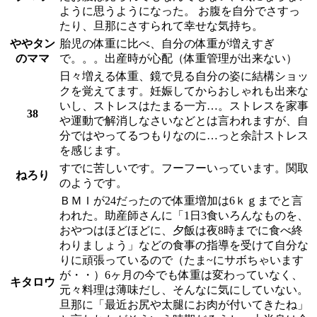
ように思うようになった。 お腹を自分でさすっ
たり、旦那にさすられて幸せな気持ち。
ややタン
胎児の体重に比べ、自分の体重が増えすぎ
のママ
で。。。出産時が心配（体重管理が出来ない）
日々増える体重、鏡で見る自分の姿に結構ショッ
クを覚えてます。妊娠してからおしゃれも出来な
いし、ストレスはたまる一方…。ストレスを家事
38
や運動で解消しなさいなどとは言われますが、自
分ではやってるつもりなのに…っと余計ストレス
を感じます。
すでに苦しいです。フーフーいっています。関取
ねろり
のようです。
ＢＭＩが24だったので体重増加は6ｋｇまでと言
われた。助産師さんに「1日3食いろんなものを、
おやつはほどほどに、夕飯は夜8時までに食べ終
わりましょう」などの食事の指導を受けて自分な
りに頑張っているので（たま~にサボちゃいます
が・・）6ヶ月の今でも体重は変わっていなく、
キタロウ
元々料理は薄味だし、そんなに気にしていない。
旦那に「最近お尻や太腿にお肉が付いてきたね」