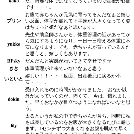
koko
だ、綺麗な体ではなくなっているので産後が心配
です・・・。
お腹で赤ちゃんが元気に育ってるんだなぁと嬉し
プリン
い反面、体型が崩れて下半身が大きくなってく姿
はちょっと嫌だなぁと思います。
先生や助産師さんから、体重管理の話があってか
ら気にするようになり、一日一日増える体重に不
yukke
安になります。でも、赤ちゃんが育っているんだ
と思うと、嬉しくもあります。
BFsky
だんだんと実感がわいてきて幸せです☆
きき
体重管理が出来ていないなぁと思う
嬉しい！！・・・反面、出産後元に戻るか不
いといと
安・・・。
受け入れるのに時間がかかりました。 おなか以
外が太っていくのが、怖くて。 今は、慣れまし
dokin
た。早くおなかが目立つようになればいいなと思
う。
太るというか私の中で赤ちゃんが育ち、同時に私
も成長しているのをお腹が大きくなるたびに感じ
lily
ます。1センチずつ大きくなるお腹を眺めて早く