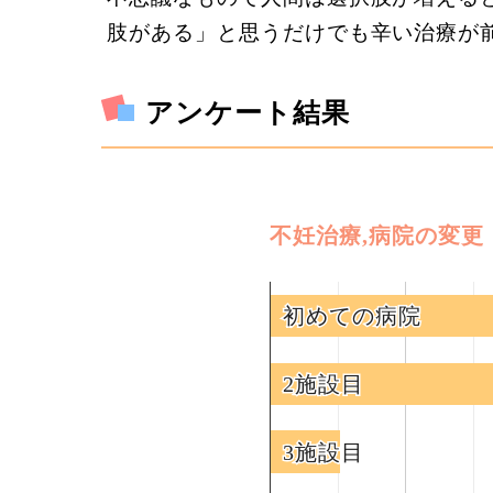
肢がある」と思うだけでも辛い治療が
アンケート結果
不妊治療,病院の変更
初めての病院
初めての病院
2施設目
2施設目
3施設目
3施設目