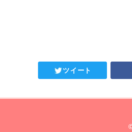
ツイート
©