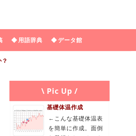
稿
用語辞典
データ館
か？
\ Pic Up /
基礎体温作成
←こんな基礎体温表
を簡単に作成。面倒