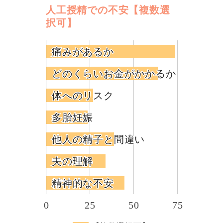
人工授精での不安【複数選
択可】
痛みがあるか
痛みがあるか
どのくらいお金がかかるか
どのくらいお金がかかるか
体へのリスク
体へのリスク
多胎妊娠
多胎妊娠
他人の精子と間違い
他人の精子と間違い
夫の理解
夫の理解
精神的な不安
精神的な不安
0
25
50
75