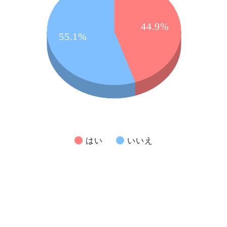
44.9%
55.1%
はい
いいえ