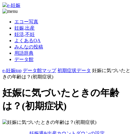
エコー写真
妊娠,出産
妊活,不妊
よくあるQA
みんなの投稿
用語辞典
データ館
e-妊娠top
データ館マップ
初期症状データ
妊娠に気づいたと
きの年齢は？(初期症状)
妊娠に気づいたときの年齢
は？(初期症状)
妊娠週&出産カウントダウンの設定