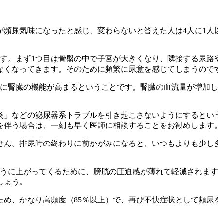
が頻尿気味になったと感じ、変わらないと答えた人は4人に1人
ます。まず1つ目は骨盤の中で子宮が大きくなり、隣接する尿路
なくなってきます。そのために頻繁に尿意を感じてしまうので
めに腎臓の機能が高まるということです。腎臓の血流量が増加
炎」などの泌尿器系トラブルを引き起こさないようにするとい
を伴う場合は、一刻も早く医師に相談することをお勧めします
せん。排尿時の終わりに前かがみになると、いつもよりも少し
ほうに上がってくるために、膀胱の圧迫感が薄れて軽減されま
しょう。
ため、かなり高頻度（85％以上）で、再び不快症状として頻