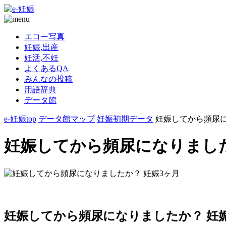
エコー写真
妊娠,出産
妊活,不妊
よくあるQA
みんなの投稿
用語辞典
データ館
e-妊娠top
データ館マップ
妊娠初期データ
妊娠してから頻尿
妊娠してから頻尿になりました
妊娠してから頻尿になりましたか？ 妊