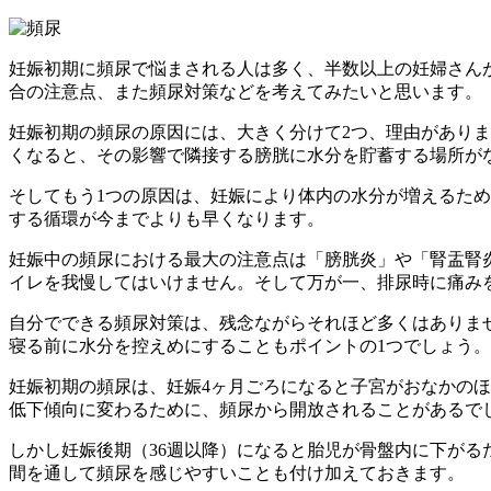
妊娠初期に頻尿で悩まされる人は多く、半数以上の妊婦さん
合の注意点、また頻尿対策などを考えてみたいと思います。
妊娠初期の頻尿の原因には、大きく分けて2つ、理由があり
くなると、その影響で隣接する膀胱に水分を貯蓄する場所が
そしてもう1つの原因は、妊娠により体内の水分が増えるた
する循環が今までよりも早くなります。
妊娠中の頻尿における最大の注意点は「膀胱炎」や「腎盂腎
イレを我慢してはいけません。そして万が一、排尿時に痛み
自分でできる頻尿対策は、残念ながらそれほど多くはありま
寝る前に水分を控えめにすることもポイントの1つでしょう。
妊娠初期の頻尿は、妊娠4ヶ月ごろになると子宮がおなかの
低下傾向に変わるために、頻尿から開放されることがあるで
しかし妊娠後期（36週以降）になると胎児が骨盤内に下がる
間を通して頻尿を感じやすいことも付け加えておきます。