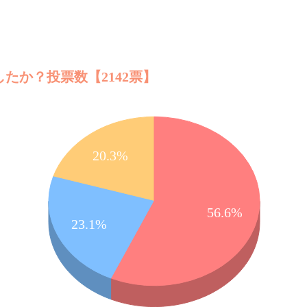
たか？投票数【2142票】
20.3%
56.6%
23.1%