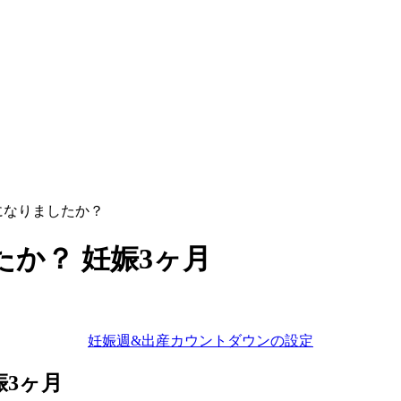
になりましたか？
か？ 妊娠3ヶ月
妊娠週&出産カウントダウンの設定
娠3ヶ月