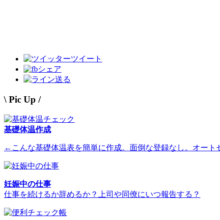
ツイート
シェア
送る
\ Pic Up /
基礎体温作成
←こんな基礎体温表を簡単に作成。面倒な登録なし。オート
妊娠中の仕事
仕事を続けるか辞めるか？上司や同僚にいつ報告する？