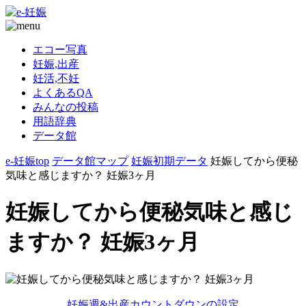
エコー写真
妊娠,出産
妊活,不妊
よくあるQA
みんなの投稿
用語辞典
データ館
e-妊娠top
データ館マップ
妊娠初期データ
妊娠してから便秘
気味と感じますか？ 妊娠3ヶ月
妊娠してから便秘気味と感じ
ますか？ 妊娠3ヶ月
妊娠週&出産カウントダウンの設定