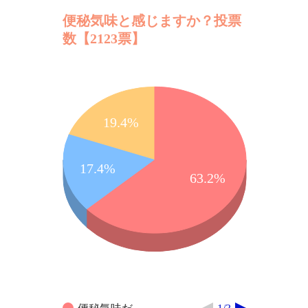
便秘気味と感じますか？投票
数【2123票】
19.4%
17.4%
63.2%
便秘気味だ
1/3