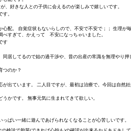
すが、好きな人との子供に会えるのが楽しみで嬉しいです。
です。
心配。 自覚症状もないらしので、不安で不安で；； 生理が毎
調べすぎて、かえって 不安になっちゃいました。
です
、同居してるので姑の過干渉や、昔の出産の常識を無理やり押
育つのか？
応が出ています。 二人目ですが、最初は治療で。今回は自然妊
どうかです。 無事元気に生まれてきて欲しい。
めいっぱい一緒に遊んであげられなくなることが心苦しいです。
次の検診で胎芽(できれば心拍も)の確認が出来るかドキドキし