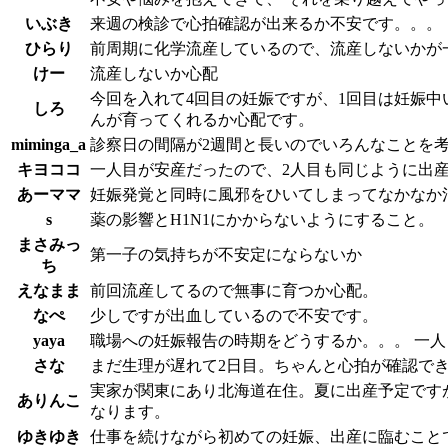
いぶき
来週の検診で心拍確認が出来るか不安です。。。
ひらり
前周期に化学流産しているので、流産しないかが
けー
流産しないか心配
今回を入れて4回目の妊娠ですが、1回目は妊娠中
しろ
んが育ってくれるか心配です。
miminga_a
診察日の間隔が2週間と長いのでいろんなことを
キヨココ
一人目が安産だったので、2人目も同じように出
あーママ
妊娠発覚と同時に風邪をひいてしまってなかなか
s
薬の影響とH1N1にかからないようにすること。
まさみっ
第一子の気持ちが不安定にならないか
ち
えなまま
前回流産してるので無事に育つか心配。
なぺ
少しですが出血しているので不安です。
yaya
職場への妊娠報告の時期をどうするか。。。 一
さな
まだ生理が遅れて2日目。ちゃんと心拍が確認で
実家が関東にあり北海道在住。夏に出産予定です
ありんこ
なります。
ゆきゆき
仕事を続けながら初めての妊娠、出産に臨むこと