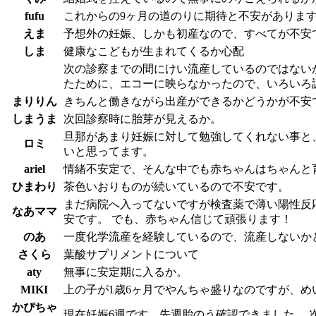
fufu
これからの9ヶ月の道のりに期待と不安がありま
えま
予想外の妊娠、しかも初産なので、すべてが不安
しま
健康なこどもが生まれてくるか心配
次の診察までの間にけい流産しているのではないか
たために、エコーに映らなかったので、いろいろ
まりりん
きちんと働きながら出産ができるかどうかが不安
しまうま
次回診察時に胎芽が見えるか。
旦那があまり妊娠に対して勉強してくれない事と
ロミ
いと思ってます。
ariel
情緒不安定で、そんな中でも赤ちゃんはちゃんと
ひまわり
茶色いおりものが続いているので不安です。
まだ病院へ入ってないですが検査薬で薄い陽性反
なあママ
安です。 でも、赤ちゃん信じて頑張ります！
のあ
一度化学流産を経験しているので、流産しないか
さくら
葉酸サプリメントについて
aty
無事に安定期に入るか。
MIKI
上の子が1歳6ヶ月でやんちゃ盛りなのですが、
かぴちゃ
現在妊娠6週です。先週胎のう確認できました。 