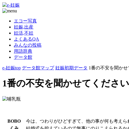
エコー写真
妊娠,出産
妊活,不妊
よくあるQA
みんなの投稿
用語辞典
データ館
e-妊娠top
データ館マップ
妊娠初期データ
1番の不安を聞かせてく
1番の不安を聞かせてください 妊娠
BOBO
今は、つわりがひどすぎて、他の事が何も考えら
くみ
結婚式を控えているので無事にのりこえられるか