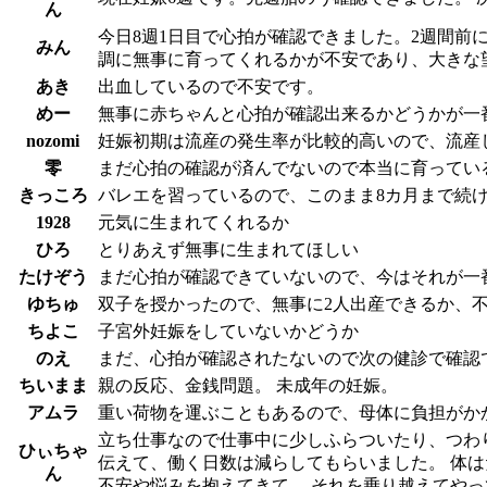
ん
今日8週1日目で心拍が確認できました。2週間
みん
調に無事に育ってくれるかが不安であり、大きな
あき
出血しているので不安です。
めー
無事に赤ちゃんと心拍が確認出来るかどうかが一
nozomi
妊娠初期は流産の発生率が比較的高いので、流産
零
まだ心拍の確認が済んでないので本当に育ってい
きっころ
バレエを習っているので、このまま8カ月まで続け
1928
元気に生まれてくれるか
ひろ
とりあえず無事に生まれてほしい
たけぞう
まだ心拍が確認できていないので、今はそれが一
ゆちゅ
双子を授かったので、無事に2人出産できるか、
ちよこ
子宮外妊娠をしていないかどうか
のえ
まだ、心拍が確認されたないので次の健診で確認
ちいまま
親の反応、金銭問題。 未成年の妊娠。
アムラ
重い荷物を運ぶこともあるので、母体に負担がか
立ち仕事なので仕事中に少しふらついたり、つわ
ひぃちゃ
伝えて、働く日数は減らしてもらいました。 体は
ん
不安や悩みを抱えてきて、 それを乗り越えてやっ