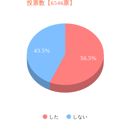
投票数【6546票】
43.5%
56.5%
した
しない