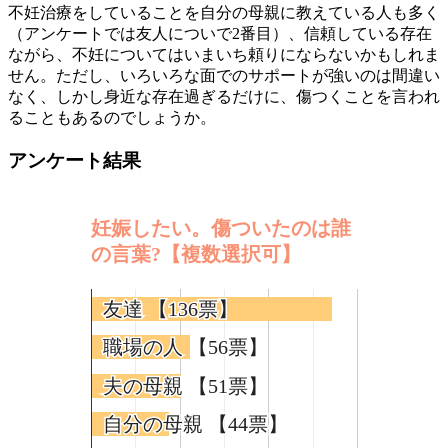
不妊治療をしていることを自分の母親に教えている人も多く
（アンケートでは友人についで2番目）、信頼している存在
ながら、不妊についてはいまいち頼りにならないかもしれま
せん。ただし、いろいろな面でのサポートが強いのは間違い
なく、しかし身近な存在過ぎるだけに、傷つくことを言われ
ることもあるのでしょうか。
アンケート結果
妊娠したい。傷ついたのは誰
の言葉?【複数選択可】
友達 【136票】
友達 【136票】
職場の人 【56票】
職場の人 【56票】
夫の母親 【51票】
夫の母親 【51票】
自分の母親 【44票】
自分の母親 【44票】