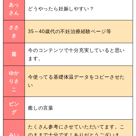
あっ
どうやったら妊娠しやすい？
さん
ささ
35～40歳代の不妊治療経験ページ等
き
今のコンテンツで十分充実していると思い
葵
ます。
ゆか
今使ってる基礎体温データをコピーさせた
りさ
い
こ
ピン
癒しの言葉
グ
たくさん参考にさせていただいてます。こ
みい
のままで十分です！ありがとうございま