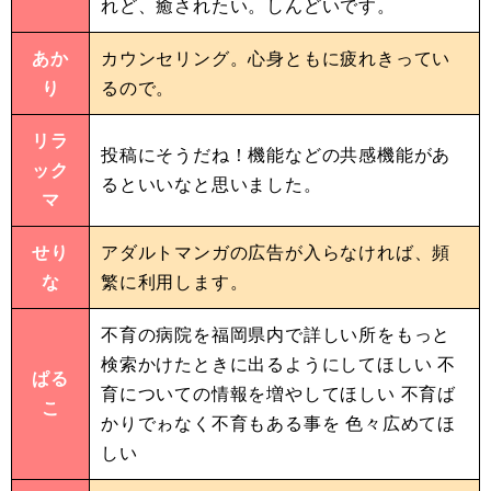
れど、癒されたい。しんどいです。
あか
カウンセリング。心身ともに疲れきってい
り
るので。
リラ
投稿にそうだね！機能などの共感機能があ
ック
るといいなと思いました。
マ
せり
アダルトマンガの広告が入らなければ、頻
な
繁に利用します。
不育の病院を福岡県内で詳しい所をもっと
検索かけたときに出るようにしてほしい 不
ぱる
育についての情報を増やしてほしい 不育ば
こ
かりでゎなく不育もある事を 色々広めてほ
しい