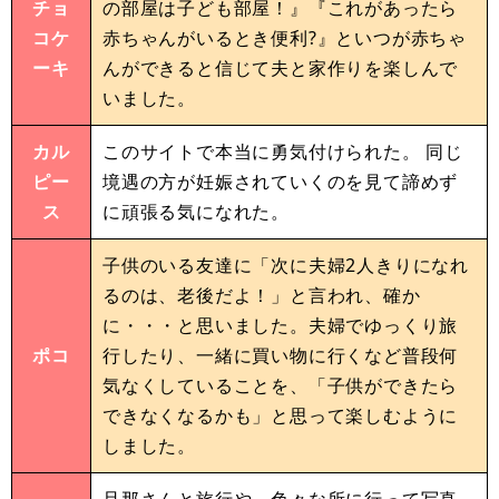
チョ
の部屋は子ども部屋！』『これがあったら
コケ
赤ちゃんがいるとき便利?』といつが赤ちゃ
ーキ
んができると信じて夫と家作りを楽しんで
いました。
カル
このサイトで本当に勇気付けられた。 同じ
ピー
境遇の方が妊娠されていくのを見て諦めず
ス
に頑張る気になれた。
子供のいる友達に「次に夫婦2人きりになれ
るのは、老後だよ！」と言われ、確か
に・・・と思いました。夫婦でゆっくり旅
ポコ
行したり、一緒に買い物に行くなど普段何
気なくしていることを、「子供ができたら
できなくなるかも」と思って楽しむように
しました。
旦那さんと旅行や、色々な所に行って写真