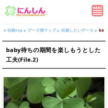
e-妊娠top
データ館マップ
妊娠したいデータ
bab
baby待ちの期間を楽しもうとした
工夫(File.2)