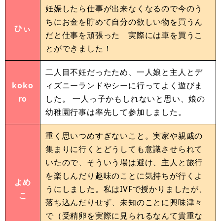
妊娠したら仕事が出来なくなるので今のう
ちにお金を貯めて自分の欲しい物を買うん
ひぃ
だと仕事を頑張った 実際には車を買うこ
とができました！
二人目不妊だったため、一人娘と主人とデ
koko
ィズニーランドやシーに行ってよく遊びま
ro
した。 一人っ子かもしれないと思い、娘の
幼稚園行事は率先して参加しました。
重く思いつめすぎないこと。実家や親戚の
集まりに行くとどうしても意識させられて
いたので、そういう場は避け、主人と旅行
を楽しんだり趣味のことに気持ちが行くよ
よめ
うにしました。私はIVFで授かりましたが、
こ
落ち込んだりせず、未知のことに興味津々
で（受精卵を実際に見られるなんて貴重な