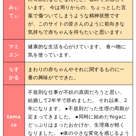
みぃ
います。 今は周りからの、ちょっとした言
てぃ
葉で傷ついてしまうような精神状態です
が、このサイトの皆さんのように前向きな
気持ちで赤ちゃんを待ちたいと思います♪
マミ
健康的な生活を心がけています。 食べ物に
エン
気を使っています。
らす
まわりの赤ちゃんやそれに関するものに一
かる
番の興味がでできた。
不規則な仕事が不妊の原因だろうと思い、
結婚して2年半で辞めました。 それ以来、2
年になります。 ●不規則だった生理の周期が
tama
定まってきました。 ●同時に始めたYogaに
co
どっぷりはまったおかげか、生理痛が軽く
なりました。 ●体の小さな変化を感じるよう