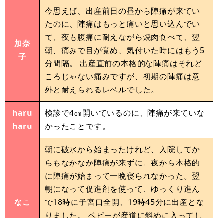
今思えば、出産前日の昼から陣痛が来てい
たのに、陣痛はもっと痛いと思い込んでい
て、夜も腹痛に耐えながら焼肉食べて、翌
加奈
朝、痛みで目が覚め、気付いた時にはもう5
子
分間隔。 出産直前の本格的な陣痛はそれど
ころじゃない痛みですが、初期の陣痛は意
外と耐えられるレベルでした。
haru
検診で4㎝開いているのに、陣痛が来ていな
haru
かったことです。
朝に破水から始まったけれど、入院してか
らもなかなか陣痛が来ずに、夜から本格的
に陣痛が始まって一晩寝られなかった。翌
朝になって促進剤を使って、ゆっくり進ん
なこ
で18時に子宮口全開、19時45分に出産とな
りました。 ベビーが産道に斜めに入ってし