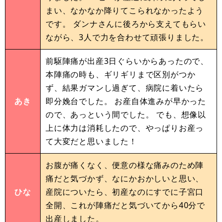
まい、なかなか降りてこられなかったよう
です。 ダンナさんに後ろから支えてもらい
ながら、3人で力を合わせて頑張りました。
前駆陣痛が出産3日ぐらいからあったので、
本陣痛の時も、ギリギリまで区別がつか
ず、結果ガマンし過ぎて、病院に着いたら
あき
即分娩台でした。 お産自体進みが早かった
ので、あっという間でした。 でも、想像以
上に体力は消耗したので、やっぱりお産っ
て大変だと思いました！
お腹が痛くなく、便意の様な痛みのため陣
痛だと気づかず、なにかおかしいと思い、
ひな
産院についたら、初産なのにすでに子宮口
全開、これが陣痛だと気づいてから40分で
出産しました。