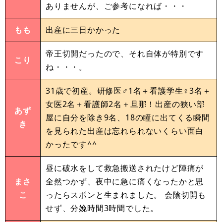
ありませんが、ご参考になれば・・・
もも
出産に三日かかった
帝王切開だったので、それ自体が特別です
こり
ね・・・。
31歳で初産。研修医♂1名＋看護学生♀3名＋
女医2名＋看護師2名＋旦那！出産の狭い部
あず
屋に自分を除き9名、18の瞳に出てくる瞬間
き
を見られた出産は忘れられないくらい面白
かったです^^
昼に破水をして救急搬送されたけど陣痛が
まさ
全然つかず、夜中に急に痛くなったかと思
こ
ったらスポンと生まれました。 会陰切開も
せず、分娩時間3時間でした。