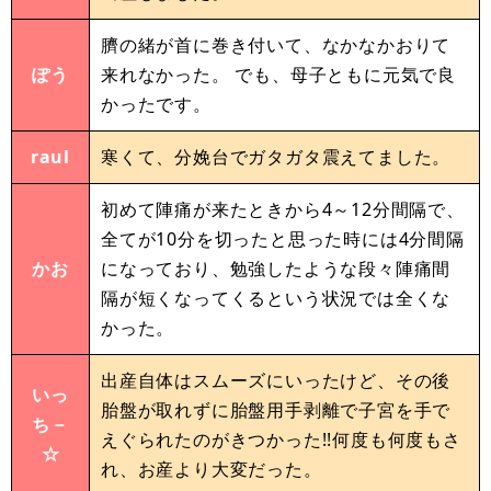
臍の緒が首に巻き付いて、なかなかおりて
ぽう
来れなかった。 でも、母子ともに元気で良
かったです。
raul
寒くて、分娩台でガタガタ震えてました。
初めて陣痛が来たときから4～12分間隔で、
全てが10分を切ったと思った時には4分間隔
かお
になっており、勉強したような段々陣痛間
隔が短くなってくるという状況では全くな
かった。
出産自体はスムーズにいったけど、その後
いっ
胎盤が取れずに胎盤用手剥離で子宮を手で
ち－
えぐられたのがきつかった!!何度も何度もさ
☆
れ、お産より大変だった。