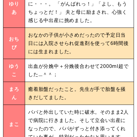
ゆり
に・・・。 「がんばれっ！」「よし、もう
あ
ちょっとだ！」 夫と母に励まされ、心強く
感じる中出産に挑めました。
おなかの子供が小さめだったので予定日当
おち
日には入院させられ促進剤を使って6時間後
び
には生まれました。
ゆう
出血が分娩中＋分娩後合わせて2000ml超で
こ
した…＾＾；
まろ
癒着胎盤だったこと。先生が手で胎盤を掻
ん
きだしてました。
パパと外出していた時に破水。そのまま2人
で病院に行きました。そして立会い出産に
まこ
なったので、パパがずっと付き添ってくれ
ていた事が、特別だったかなと思います。