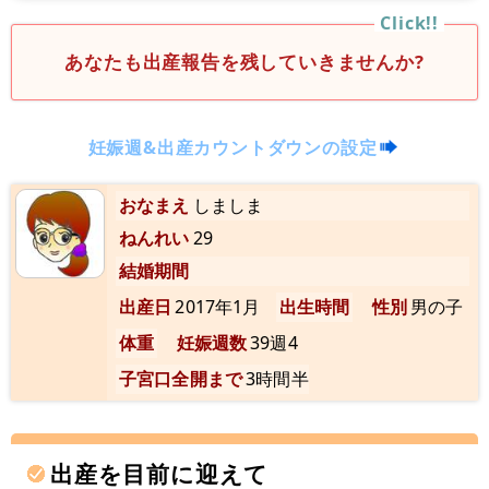
あなたも出産報告を残していきませんか?
妊娠週&出産カウントダウンの設定
おなまえ
しましま
ねんれい
29
結婚期間
出産日
2017年1月
出生時間
性別
男の子
体重
妊娠週数
39週4
子宮口全開まで
3時間半
出産を目前に迎えて