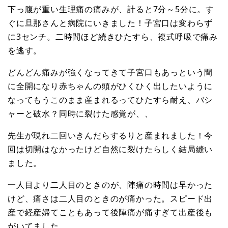
下っ腹が重い生理痛の痛みが、計ると7分～5分に。す
ぐに旦那さんと病院にいきました！子宮口は変わらず
に3センチ。二時間ほど続きひたすら、複式呼吸で痛み
を逃す。
どんどん痛みが強くなってきて子宮口もあっという間
に全開になり赤ちゃんの頭がひくひく出したいように
なってもうこのまま産まれるってひたすら耐え、バシ
ャーと破水？同時に裂けた感覚が、、
先生が現れ二回いきんだらするりと産まれました！今
回は切開はなかったけど自然に裂けたらしく結局縫い
ました。
一人目より二人目のときのが、陣痛の時間は早かった
けど、痛さは二人目のときのが痛かった。スピード出
産で経産婦てこともあって後陣痛が痛すぎて出産後も
がいてました。